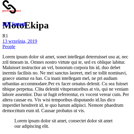
performance
MotoEkipa
MX Sunset
R1
13 września, 2019
People
Lorem ipsum dolor sit amet, sonet intellegat deterruisset usu at, nec
zril timeam in. Omnes nostro virtute qui te, sed ex oblique labitur.
Maluisset instructior an vel, bonorum corpora his id, duo debet
inermis facilisis no. Ne mei sanctus laoreet, mel ne tollit nominavi,
graece utamur ea has. Cu inani intellegam mel, ne pri audiam
urbanitas accommodare.Per ex facer ornatus delenit. Cu sea fuisset
tibique perpetua. Clita deleniti vituperatoribus at vis, qui ne veniam
labore assentior. Duo ut fugit referrentur, ex vocent verear cum. Per
altera causae eu. Vix wisi temporibus disputando id.Ius dico
imperdiet hendrerit id, te quo harum adipisci. Nemore phaedrum
democritum eum id. Causae probatus ut vis.
Lorem ipsum dolor sit amet, consectet dolor sit amet
our adipiscing elit.