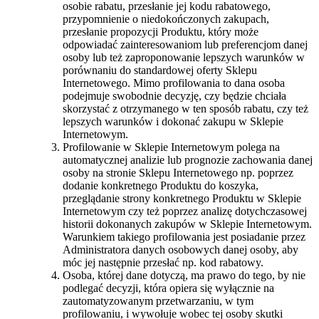
osobie rabatu, przesłanie jej kodu rabatowego,
przypomnienie o niedokończonych zakupach,
przesłanie propozycji Produktu, który może
odpowiadać zainteresowaniom lub preferencjom danej
osoby lub też zaproponowanie lepszych warunków w
porównaniu do standardowej oferty Sklepu
Internetowego. Mimo profilowania to dana osoba
podejmuje swobodnie decyzję, czy będzie chciała
skorzystać z otrzymanego w ten sposób rabatu, czy też
lepszych warunków i dokonać zakupu w Sklepie
Internetowym.
Profilowanie w Sklepie Internetowym polega na
automatycznej analizie lub prognozie zachowania danej
osoby na stronie Sklepu Internetowego np. poprzez
dodanie konkretnego Produktu do koszyka,
przeglądanie strony konkretnego Produktu w Sklepie
Internetowym czy też poprzez analizę dotychczasowej
historii dokonanych zakupów w Sklepie Internetowym.
Warunkiem takiego profilowania jest posiadanie przez
Administratora danych osobowych danej osoby, aby
móc jej następnie przesłać np. kod rabatowy.
Osoba, której dane dotyczą, ma prawo do tego, by nie
podlegać decyzji, która opiera się wyłącznie na
zautomatyzowanym przetwarzaniu, w tym
profilowaniu, i wywołuje wobec tej osoby skutki