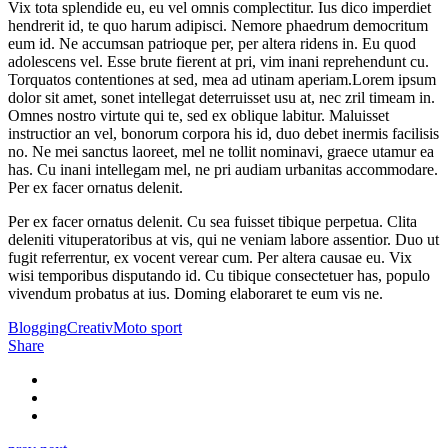
Vix tota splendide eu, eu vel omnis complectitur. Ius dico imperdiet
hendrerit id, te quo harum adipisci. Nemore phaedrum democritum
eum id. Ne accumsan patrioque per, per altera ridens in. Eu quod
adolescens vel. Esse brute fierent at pri, vim inani reprehendunt cu.
Torquatos contentiones at sed, mea ad utinam aperiam.Lorem ipsum
dolor sit amet, sonet intellegat deterruisset usu at, nec zril timeam in.
Omnes nostro virtute qui te, sed ex oblique labitur. Maluisset
instructior an vel, bonorum corpora his id, duo debet inermis facilisis
no. Ne mei sanctus laoreet, mel ne tollit nominavi, graece utamur ea
has. Cu inani intellegam mel, ne pri audiam urbanitas accommodare.
Per ex facer ornatus delenit.
Per ex facer ornatus delenit. Cu sea fuisset tibique perpetua. Clita
deleniti vituperatoribus at vis, qui ne veniam labore assentior. Duo ut
fugit referrentur, ex vocent verear cum. Per altera causae eu. Vix
wisi temporibus disputando id. Cu tibique consectetuer has, populo
vivendum probatus at ius. Doming elaboraret te eum vis ne.
Blogging
Creativ
Moto sport
Share