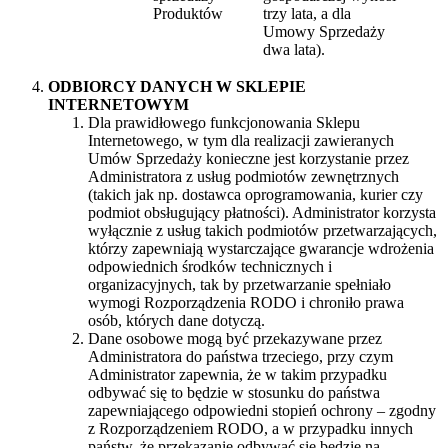
Produktów
trzy lata, a dla
Umowy Sprzedaży
dwa lata).
ODBIORCY DANYCH W SKLEPIE
INTERNETOWYM
Dla prawidłowego funkcjonowania Sklepu
Internetowego, w tym dla realizacji zawieranych
Umów Sprzedaży konieczne jest korzystanie przez
Administratora z usług podmiotów zewnętrznych
(takich jak np. dostawca oprogramowania, kurier czy
podmiot obsługujący płatności). Administrator korzysta
wyłącznie z usług takich podmiotów przetwarzających,
którzy zapewniają wystarczające gwarancje wdrożenia
odpowiednich środków technicznych i
organizacyjnych, tak by przetwarzanie spełniało
wymogi Rozporządzenia RODO i chroniło prawa
osób, których dane dotyczą.
Dane osobowe mogą być przekazywane przez
Administratora do państwa trzeciego, przy czym
Administrator zapewnia, że w takim przypadku
odbywać się to będzie w stosunku do państwa
zapewniającego odpowiedni stopień ochrony – zgodny
z Rozporządzeniem RODO, a w przypadku innych
państw, że przekazanie odbywać się będzie na