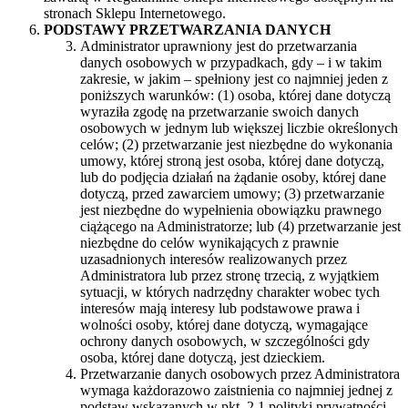
stronach Sklepu Internetowego.
PODSTAWY PRZETWARZANIA DANYCH
Administrator uprawniony jest do przetwarzania
danych osobowych w przypadkach, gdy – i w takim
zakresie, w jakim – spełniony jest co najmniej jeden z
poniższych warunków: (1) osoba, której dane dotyczą
wyraziła zgodę na przetwarzanie swoich danych
osobowych w jednym lub większej liczbie określonych
celów; (2) przetwarzanie jest niezbędne do wykonania
umowy, której stroną jest osoba, której dane dotyczą,
lub do podjęcia działań na żądanie osoby, której dane
dotyczą, przed zawarciem umowy; (3) przetwarzanie
jest niezbędne do wypełnienia obowiązku prawnego
ciążącego na Administratorze; lub (4) przetwarzanie jest
niezbędne do celów wynikających z prawnie
uzasadnionych interesów realizowanych przez
Administratora lub przez stronę trzecią, z wyjątkiem
sytuacji, w których nadrzędny charakter wobec tych
interesów mają interesy lub podstawowe prawa i
wolności osoby, której dane dotyczą, wymagające
ochrony danych osobowych, w szczególności gdy
osoba, której dane dotyczą, jest dzieckiem.
Przetwarzanie danych osobowych przez Administratora
wymaga każdorazowo zaistnienia co najmniej jednej z
podstaw wskazanych w pkt. 2.1 polityki prywatności.