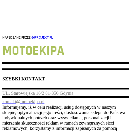
WROCŁAW
ŁÓDŹ
GORZÓW WLKP
NAPĘDZANE PRZEZ
66PROJEKT.PL
MOTOEKIPA
SZYBKI KONTAKT
UL. Starowiejska 16/2 81-356 Gdynia
kontakt@motoekipa.pl
Informujemy, iż w celu realizacji usług dostępnych w naszym
sklepie, optymalizacji jego treści, dostosowania sklepu do Państwa
indywidualnych potrzeb oraz wyświetlania, personalizacji i
mierzenia skuteczności reklam w ramach zewnętrznych sieci
reklamowych, korzystamy z informacji zapisanych za pomocą