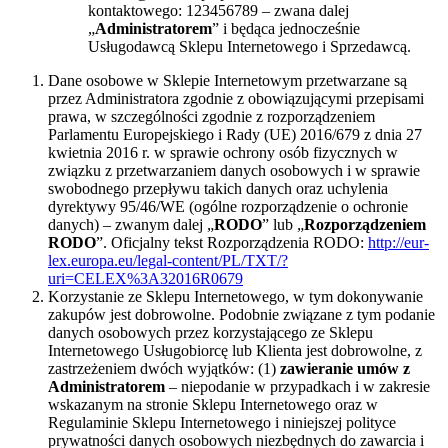
kontaktowego: 123456789 – zwana dalej
„
Administratorem
” i będąca jednocześnie
Usługodawcą Sklepu Internetowego i Sprzedawcą.
Dane osobowe w Sklepie Internetowym przetwarzane są
przez Administratora zgodnie z obowiązującymi przepisami
prawa, w szczególności zgodnie z rozporządzeniem
Parlamentu Europejskiego i Rady (UE) 2016/679 z dnia 27
kwietnia 2016 r. w sprawie ochrony osób fizycznych w
związku z przetwarzaniem danych osobowych i w sprawie
swobodnego przepływu takich danych oraz uchylenia
dyrektywy 95/46/WE (ogólne rozporządzenie o ochronie
danych) – zwanym dalej „
RODO
” lub „
Rozporządzeniem
RODO
”. Oficjalny tekst Rozporządzenia RODO:
http://eur-
lex.europa.eu/legal-content/PL/TXT/?
uri=CELEX%3A32016R0679
Korzystanie ze Sklepu Internetowego, w tym dokonywanie
zakupów jest dobrowolne. Podobnie związane z tym podanie
danych osobowych przez korzystającego ze Sklepu
Internetowego Usługobiorcę lub Klienta jest dobrowolne, z
zastrzeżeniem dwóch wyjątków: (1)
zawieranie umów z
Administratorem
– niepodanie w przypadkach i w zakresie
wskazanym na stronie Sklepu Internetowego oraz w
Regulaminie Sklepu Internetowego i niniejszej polityce
prywatności danych osobowych niezbędnych do zawarcia i