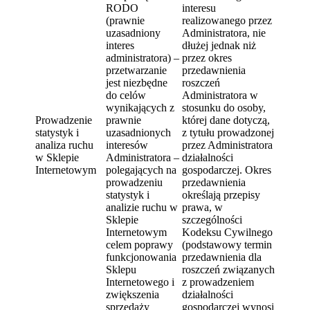
RODO
interesu
(prawnie
realizowanego przez
uzasadniony
Administratora, nie
interes
dłużej jednak niż
administratora) –
przez okres
przetwarzanie
przedawnienia
jest niezbędne
roszczeń
do celów
Administratora w
wynikających z
stosunku do osoby,
Prowadzenie
prawnie
której dane dotyczą,
statystyk i
uzasadnionych
z tytułu prowadzonej
analiza ruchu
interesów
przez Administratora
w Sklepie
Administratora –
działalności
Internetowym
polegających na
gospodarczej. Okres
prowadzeniu
przedawnienia
statystyk i
określają przepisy
analizie ruchu w
prawa, w
Sklepie
szczególności
Internetowym
Kodeksu Cywilnego
celem poprawy
(podstawowy termin
funkcjonowania
przedawnienia dla
Sklepu
roszczeń związanych
Internetowego i
z prowadzeniem
zwiększenia
działalności
sprzedaży
gospodarczej wynosi