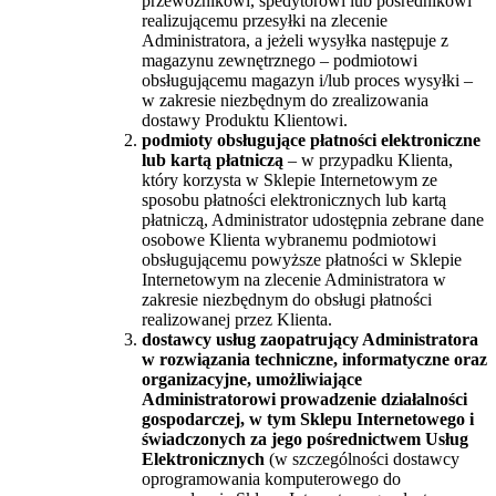
przewoźnikowi, spedytorowi lub pośrednikowi
realizującemu przesyłki na zlecenie
Administratora, a jeżeli wysyłka następuje z
magazynu zewnętrznego – podmiotowi
obsługującemu magazyn i/lub proces wysyłki –
w zakresie niezbędnym do zrealizowania
dostawy Produktu Klientowi.
podmioty obsługujące płatności elektroniczne
lub kartą płatniczą
– w przypadku Klienta,
który korzysta w Sklepie Internetowym ze
sposobu płatności elektronicznych lub kartą
płatniczą, Administrator udostępnia zebrane dane
osobowe Klienta wybranemu podmiotowi
obsługującemu powyższe płatności w Sklepie
Internetowym na zlecenie Administratora w
zakresie niezbędnym do obsługi płatności
realizowanej przez Klienta.
dostawcy usług zaopatrujący Administratora
w rozwiązania techniczne, informatyczne oraz
organizacyjne, umożliwiające
Administratorowi prowadzenie działalności
gospodarczej, w tym Sklepu Internetowego i
świadczonych za jego pośrednictwem Usług
Elektronicznych
(w szczególności dostawcy
oprogramowania komputerowego do