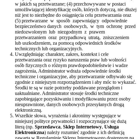
w jakich są przetwarzane; (4) przechowywane w postaci
umożliwiającej identyfikację osób, których dotyczą, nie dłużej
niż jest to niezbędne do osiągnięcia celu przetwarzania oraz
(5) przetwarzane w sposób zapewniający odpowiednie
bezpieczeństwo danych osobowych, w tym ochronę przed
niedozwolonym lub niezgodnym z prawem
przetwarzaniem oraz przypadkową utratą, zniszczeniem
lub uszkodzeniem, za pomocą odpowiednich środków
technicznych lub organizacyjnych.
Uwzględniając charakter, zakres, kontekst i cele
przetwarzania oraz ryzyko naruszenia praw lub wolności
osób fizycznych o różnym prawdopodobieństwie i wadze
zagrożenia, Administrator wdraża odpowiednie środki
techniczne i organizacyjne, aby przetwarzanie odbywało się
zgodnie z niniejszym rozporządzeniem i aby móc to wykazać.
Środki te są w razie potrzeby poddawane przeglądom i
uaktualniane. Administrator stosuje środki techniczne
zapobiegające pozyskiwaniu i modyfikowaniu przez osoby
nieuprawnione, danych osobowych przesyłanych drogą
elektroniczną.
Wszelkie słowa, wyrażenia i akronimy występujące w
niniejszej polityce prywatności i rozpoczynające się dużą
literą (np.
Sprzedawca
,
Sklep Internetowy
,
Usługa
Elektroniczna
) należy rozumieć zgodnie z ich definicją
zawartą w Regulaminie Sklepu Internetowego dostępnym na