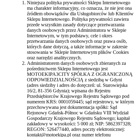
Niniejsza polityka prywatności Sklepu Internetowego
ma charakter informacyjny, co oznacza, że nie jest ona
źródłem obowiązków dla Usługobiorców lub Klientów
Sklepu Internetowego. Polityka prywatności zawiera
przede wszystkim zasady dotyczące przetwarzania
danych osobowych przez Administratora w Sklepie
Internetowym, w tym podstawy, cele i okres
przetwarzania danych osobowych oraz prawa osób,
których dane dotyczą, a także informacje w zakresie
stosowania w Sklepie Internetowym plików Cookies
oraz narzędzi analitycznych.
Administratorem danych osobowych zbieranych za
pośrednictwem Sklepu Internetowego jest
MOTOEKIPA3CITY SPÓŁKA Z OGRANICZONĄ
ODPOWIEDZIALNOŚCIĄ z siedzibą w Gdyni
(adres siedziby i adres do doręczeń: ul. Starowiejska
16/2, 81-356 Gdynia); wpisana do Rejestru
Przedsiębiorców Krajowego Rejestru Sądowego pod
numerem KRS: 0001059445; sąd rejestrowy, w którym
przechowywana jest dokumentacja spółki: Sąd
Rejonowy Gdańsk-Północ w Gdańsku VIII Wydział
Gospodarczy Krajowego Rejestru Sądowego; kapitał
zakładowy w wysokości: 5 000 zł; NIP: 5862397328;
REGON: 526477440, adres poczty elektronicznej:
kontakt@motoekipa.pl oraz numer telefonu