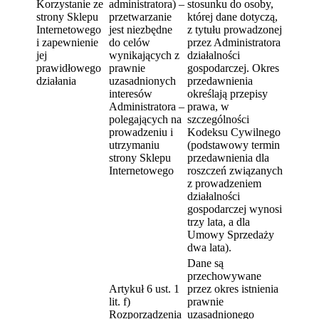
Korzystanie ze
administratora) –
stosunku do osoby,
strony Sklepu
przetwarzanie
której dane dotyczą,
Internetowego
jest niezbędne
z tytułu prowadzonej
i zapewnienie
do celów
przez Administratora
jej
wynikających z
działalności
prawidłowego
prawnie
gospodarczej. Okres
działania
uzasadnionych
przedawnienia
interesów
określają przepisy
Administratora –
prawa, w
polegających na
szczególności
prowadzeniu i
Kodeksu Cywilnego
utrzymaniu
(podstawowy termin
strony Sklepu
przedawnienia dla
Internetowego
roszczeń związanych
z prowadzeniem
działalności
gospodarczej wynosi
trzy lata, a dla
Umowy Sprzedaży
dwa lata).
Dane są
przechowywane
Artykuł 6 ust. 1
przez okres istnienia
lit. f)
prawnie
Rozporządzenia
uzasadnionego