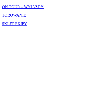
ON TOUR – WYJAZDY
TOROWANIE
SKLEP EKIPY
SIEDZIBA GŁÓWNA
MOTOEKIPA3CITY Sp.z o.o.
ul.Starowiejska 16/2 81-356 Gdynia
kontakt@motoekipa.pl
NASZE LOKACJE
3CITY
WARSZAWA
OLSZTYN
POZNAŃ