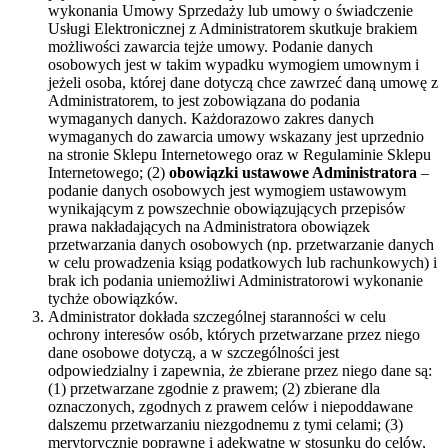
wykonania Umowy Sprzedaży lub umowy o świadczenie
Usługi Elektronicznej z Administratorem skutkuje brakiem
możliwości zawarcia tejże umowy. Podanie danych
osobowych jest w takim wypadku wymogiem umownym i
jeżeli osoba, której dane dotyczą chce zawrzeć daną umowę z
Administratorem, to jest zobowiązana do podania
wymaganych danych. Każdorazowo zakres danych
wymaganych do zawarcia umowy wskazany jest uprzednio
na stronie Sklepu Internetowego oraz w Regulaminie Sklepu
Internetowego; (2)
obowiązki ustawowe Administratora
–
podanie danych osobowych jest wymogiem ustawowym
wynikającym z powszechnie obowiązujących przepisów
prawa nakładających na Administratora obowiązek
przetwarzania danych osobowych (np. przetwarzanie danych
w celu prowadzenia ksiąg podatkowych lub rachunkowych) i
brak ich podania uniemożliwi Administratorowi wykonanie
tychże obowiązków.
Administrator dokłada szczególnej staranności w celu
ochrony interesów osób, których przetwarzane przez niego
dane osobowe dotyczą, a w szczególności jest
odpowiedzialny i zapewnia, że zbierane przez niego dane są:
(1) przetwarzane zgodnie z prawem; (2) zbierane dla
oznaczonych, zgodnych z prawem celów i niepoddawane
dalszemu przetwarzaniu niezgodnemu z tymi celami; (3)
merytorycznie poprawne i adekwatne w stosunku do celów,