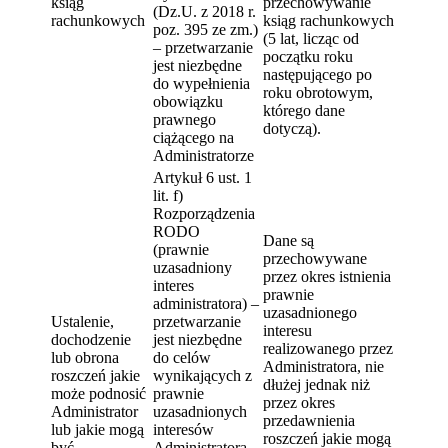
ksiąg
przechowywanie
(Dz.U. z 2018 r.
rachunkowych
ksiąg rachunkowych
poz. 395 ze zm.)
(5 lat, licząc od
– przetwarzanie
początku roku
jest niezbędne
następującego po
do wypełnienia
roku obrotowym,
obowiązku
którego dane
prawnego
dotyczą).
ciążącego na
Administratorze
Artykuł 6 ust. 1
lit. f)
Rozporządzenia
RODO
Dane są
(prawnie
przechowywane
uzasadniony
przez okres istnienia
interes
prawnie
administratora) –
uzasadnionego
Ustalenie,
przetwarzanie
interesu
dochodzenie
jest niezbędne
realizowanego przez
lub obrona
do celów
Administratora, nie
roszczeń jakie
wynikających z
dłużej jednak niż
może podnosić
prawnie
przez okres
Administrator
uzasadnionych
przedawnienia
lub jakie mogą
interesów
roszczeń jakie mogą
być
Administratora –