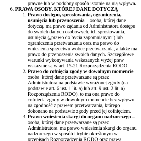
prawne lub w podobny sposób istotnie na nią wpływa.
PRAWA OSOBY, KTÓREJ DANE DOTYCZĄ
Prawo dostępu, sprostowania, ograniczenia,
usunięcia lub przenoszenia
– osoba, której dane
dotyczą, ma prawo żądania od Administratora dostępu
do swoich danych osobowych, ich sprostowania,
usunięcia („prawo do bycia zapomnianym”) lub
ograniczenia przetwarzania oraz ma prawo do
wniesienia sprzeciwu wobec przetwarzania, a także ma
prawo do przenoszenia swoich danych. Szczegółowe
warunki wykonywania wskazanych wyżej praw
wskazane są w art. 15-21 Rozporządzenia RODO.
Prawo do cofnięcia zgody w dowolnym momencie
–
osoba, której dane przetwarzane są przez
Administratora na podstawie wyrażonej zgody (na
podstawie art. 6 ust. 1 lit. a) lub art. 9 ust. 2 lit. a)
Rozporządzenia RODO), to ma ona prawo do
cofnięcia zgody w dowolnym momencie bez wpływu
na zgodność z prawem przetwarzania, którego
dokonano na podstawie zgody przed jej cofnięciem.
Prawo wniesienia skargi do organu nadzorczego
–
osoba, której dane przetwarzane są przez
Administratora, ma prawo wniesienia skargi do organu
nadzorczego w sposób i trybie określonym w
przepisach Rozporządzenia RODO oraz prawa