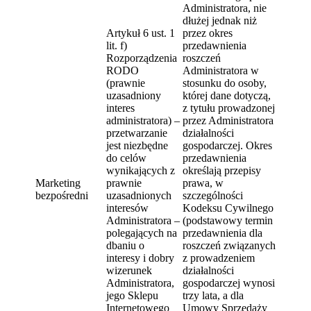
Administratora, nie
dłużej jednak niż
Artykuł 6 ust. 1
przez okres
lit. f)
przedawnienia
Rozporządzenia
roszczeń
RODO
Administratora w
(prawnie
stosunku do osoby,
uzasadniony
której dane dotyczą,
interes
z tytułu prowadzonej
administratora) –
przez Administratora
przetwarzanie
działalności
jest niezbędne
gospodarczej. Okres
do celów
przedawnienia
wynikających z
określają przepisy
Marketing
prawnie
prawa, w
bezpośredni
uzasadnionych
szczególności
interesów
Kodeksu Cywilnego
Administratora –
(podstawowy termin
polegających na
przedawnienia dla
dbaniu o
roszczeń związanych
interesy i dobry
z prowadzeniem
wizerunek
działalności
Administratora,
gospodarczej wynosi
jego Sklepu
trzy lata, a dla
Internetowego
Umowy Sprzedaży