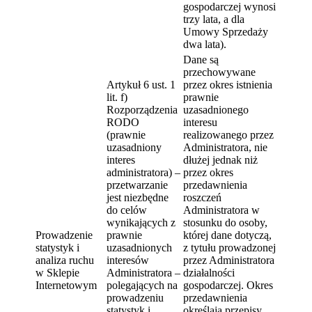
gospodarczej wynosi
trzy lata, a dla
Umowy Sprzedaży
dwa lata).
Dane są
przechowywane
Artykuł 6 ust. 1
przez okres istnienia
lit. f)
prawnie
Rozporządzenia
uzasadnionego
RODO
interesu
(prawnie
realizowanego przez
uzasadniony
Administratora, nie
interes
dłużej jednak niż
administratora) –
przez okres
przetwarzanie
przedawnienia
jest niezbędne
roszczeń
do celów
Administratora w
wynikających z
stosunku do osoby,
Prowadzenie
prawnie
której dane dotyczą,
statystyk i
uzasadnionych
z tytułu prowadzonej
analiza ruchu
interesów
przez Administratora
w Sklepie
Administratora –
działalności
Internetowym
polegających na
gospodarczej. Okres
prowadzeniu
przedawnienia
statystyk i
określają przepisy