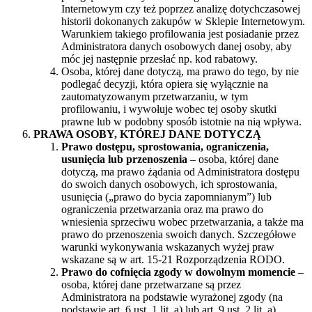
Internetowym czy też poprzez analizę dotychczasowej
historii dokonanych zakupów w Sklepie Internetowym.
Warunkiem takiego profilowania jest posiadanie przez
Administratora danych osobowych danej osoby, aby
móc jej następnie przesłać np. kod rabatowy.
Osoba, której dane dotyczą, ma prawo do tego, by nie
podlegać decyzji, która opiera się wyłącznie na
zautomatyzowanym przetwarzaniu, w tym
profilowaniu, i wywołuje wobec tej osoby skutki
prawne lub w podobny sposób istotnie na nią wpływa.
PRAWA OSOBY, KTÓREJ DANE DOTYCZĄ
Prawo dostępu, sprostowania, ograniczenia,
usunięcia lub przenoszenia
– osoba, której dane
dotyczą, ma prawo żądania od Administratora dostępu
do swoich danych osobowych, ich sprostowania,
usunięcia („prawo do bycia zapomnianym”) lub
ograniczenia przetwarzania oraz ma prawo do
wniesienia sprzeciwu wobec przetwarzania, a także ma
prawo do przenoszenia swoich danych. Szczegółowe
warunki wykonywania wskazanych wyżej praw
wskazane są w art. 15-21 Rozporządzenia RODO.
Prawo do cofnięcia zgody w dowolnym momencie
–
osoba, której dane przetwarzane są przez
Administratora na podstawie wyrażonej zgody (na
podstawie art. 6 ust. 1 lit. a) lub art. 9 ust. 2 lit. a)