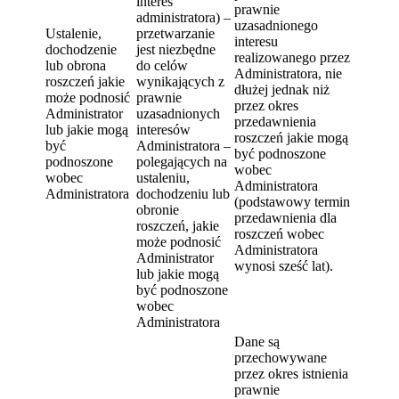
interes
prawnie
administratora) –
uzasadnionego
Ustalenie,
przetwarzanie
interesu
dochodzenie
jest niezbędne
realizowanego przez
lub obrona
do celów
Administratora, nie
roszczeń jakie
wynikających z
dłużej jednak niż
może podnosić
prawnie
przez okres
Administrator
uzasadnionych
przedawnienia
lub jakie mogą
interesów
roszczeń jakie mogą
być
Administratora –
być podnoszone
podnoszone
polegających na
wobec
wobec
ustaleniu,
Administratora
Administratora
dochodzeniu lub
(podstawowy termin
obronie
przedawnienia dla
roszczeń, jakie
roszczeń wobec
może podnosić
Administratora
Administrator
wynosi sześć lat).
lub jakie mogą
być podnoszone
wobec
Administratora
Dane są
przechowywane
przez okres istnienia
prawnie