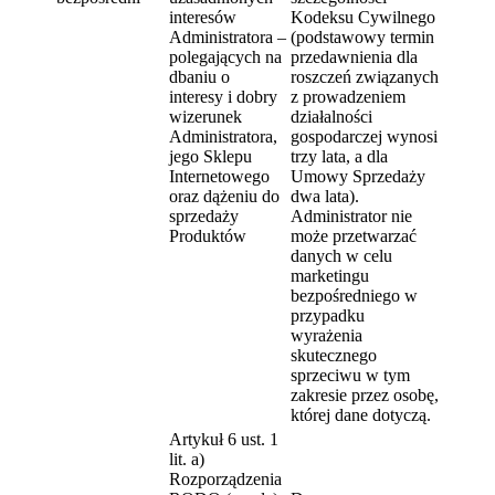
interesów
Kodeksu Cywilnego
Administratora –
(podstawowy termin
polegających na
przedawnienia dla
dbaniu o
roszczeń związanych
interesy i dobry
z prowadzeniem
wizerunek
działalności
Administratora,
gospodarczej wynosi
jego Sklepu
trzy lata, a dla
Internetowego
Umowy Sprzedaży
oraz dążeniu do
dwa lata).
sprzedaży
Administrator nie
Produktów
może przetwarzać
danych w celu
marketingu
bezpośredniego w
przypadku
wyrażenia
skutecznego
sprzeciwu w tym
zakresie przez osobę,
której dane dotyczą.
Artykuł 6 ust. 1
lit. a)
Rozporządzenia