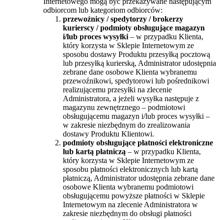
Internetowego mogą być przekazywane następującym
odbiorcom lub kategoriom odbiorców:
przewoźnicy / spedytorzy / brokerzy
kurierscy /
podmioty obsługujące magazyn
i/lub proces wysyłki
– w przypadku Klienta,
który korzysta w Sklepie Internetowym ze
sposobu dostawy Produktu przesyłką pocztową
lub przesyłką kurierską, Administrator udostępnia
zebrane dane osobowe Klienta wybranemu
przewoźnikowi, spedytorowi lub pośrednikowi
realizującemu przesyłki na zlecenie
Administratora, a jeżeli wysyłka następuje z
magazynu zewnętrznego – podmiotowi
obsługującemu magazyn i/lub proces wysyłki –
w zakresie niezbędnym do zrealizowania
dostawy Produktu Klientowi.
podmioty obsługujące płatności elektroniczne
lub kartą płatniczą
– w przypadku Klienta,
który korzysta w Sklepie Internetowym ze
sposobu płatności elektronicznych lub kartą
płatniczą, Administrator udostępnia zebrane dane
osobowe Klienta wybranemu podmiotowi
obsługującemu powyższe płatności w Sklepie
Internetowym na zlecenie Administratora w
zakresie niezbędnym do obsługi płatności