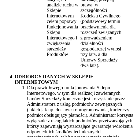
analizie ruchu w
prawa, w
Sklepie
szczególności
Internetowym
Kodeksu Cywilnego
celem poprawy
(podstawowy termin
funkcjonowania
przedawnienia dla
Sklepu
roszczeń związanych
Internetowego i
z prowadzeniem
zwiększenia
działalności
sprzedaży
gospodarczej wynosi
Produktów
trzy lata, a dla
Umowy Sprzedaży
dwa lata).
ODBIORCY DANYCH W SKLEPIE
INTERNETOWYM
Dla prawidłowego funkcjonowania Sklepu
Internetowego, w tym dla realizacji zawieranych
Umów Sprzedaży konieczne jest korzystanie przez
Administratora z usług podmiotów zewnętrznych
(takich jak np. dostawca oprogramowania, kurier czy
podmiot obsługujący płatności). Administrator korzysta
wyłącznie z usług takich podmiotów przetwarzających,
którzy zapewniają wystarczające gwarancje wdrożenia
odpowiednich środków technicznych i