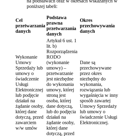
na podstawach oraz w okresach wskazanych w
poniższej tabeli:
Podstawa
Cel
Okres
prawna
przetwarzania
przechowywania
przetwarzania
danych
danych
danych
Artykuł 6 ust. 1
lit. b)
Rozporządzenia
Wykonanie
RODO
Umowy
(wykonanie
Dane są
Sprzedaży lub
umowy) –
przechowywane
umowy o
przetwarzanie
przez okres
świadczenie
jest niezbędne
niezbędny do
Usługi
do wykonania
wykonania,
Elektronicznej
umowy, której
rozwiązania lub
lub podjęcie
stroną jest
wygaśnięcia w inny
działań na
osoba, której
sposób zawartej
żądanie osoby,
dane dotyczą,
Umowy Sprzedaży
której dane
lub do podjęcia
lub umowy o
dotyczą, przed
działań na
świadczenie Usługi
zawarciem
żądanie osoby,
Elektronicznej.
w/w umów
której dane
dotyczą, przed