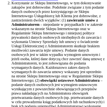
Korzystanie ze Sklepu Internetowego, w tym dokonywanie
zakupów jest dobrowolne. Podobnie związane z tym podanie
danych osobowych przez korzystającego ze Sklepu
Internetowego Usługobiorcę lub Klienta jest dobrowolne, z
zastrzeżeniem dwóch wyjątków: (1)
zawieranie umów z
Administratorem
– niepodanie w przypadkach i w zakresie
wskazanym na stronie Sklepu Internetowego oraz w
Regulaminie Sklepu Internetowego i niniejszej polityce
prywatności danych osobowych niezbędnych do zawarcia i
wykonania Umowy Sprzedaży lub umowy o świadczenie
Usługi Elektronicznej z Administratorem skutkuje brakiem
możliwości zawarcia tejże umowy. Podanie danych
osobowych jest w takim wypadku wymogiem umownym i
jeżeli osoba, której dane dotyczą chce zawrzeć daną umowę z
Administratorem, to jest zobowiązana do podania
wymaganych danych. Każdorazowo zakres danych
wymaganych do zawarcia umowy wskazany jest uprzednio
na stronie Sklepu Internetowego oraz w Regulaminie Sklepu
Internetowego; (2)
obowiązki ustawowe Administratora
–
podanie danych osobowych jest wymogiem ustawowym
wynikającym z powszechnie obowiązujących przepisów
prawa nakładających na Administratora obowiązek
przetwarzania danych osobowych (np. przetwarzanie danych
w celu prowadzenia ksiąg podatkowych lub rachunkowych) i
brak ich podania uniemożliwi Administratorowi wykonanie