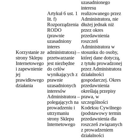
uzasadnionego
interesu
Artykuł 6 ust. 1
realizowanego przez
lit. f)
Administratora, nie
Rozporządzenia
dłużej jednak niż
RODO
przez okres
(prawnie
przedawnienia
uzasadniony
roszczeń
interes
Administratora w
Korzystanie ze
administratora) –
stosunku do osoby,
strony Sklepu
przetwarzanie
której dane dotyczą,
Internetowego
jest niezbędne
z tytułu prowadzonej
i zapewnienie
do celów
przez Administratora
jej
wynikających z
działalności
prawidłowego
prawnie
gospodarczej. Okres
działania
uzasadnionych
przedawnienia
interesów
określają przepisy
Administratora –
prawa, w
polegających na
szczególności
prowadzeniu i
Kodeksu Cywilnego
utrzymaniu
(podstawowy termin
strony Sklepu
przedawnienia dla
Internetowego
roszczeń związanych
z prowadzeniem
działalności