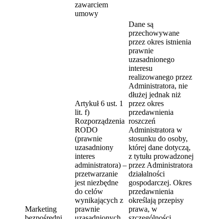
zawarciem
umowy
Dane są
przechowywane
przez okres istnienia
prawnie
uzasadnionego
interesu
realizowanego przez
Administratora, nie
dłużej jednak niż
Artykuł 6 ust. 1
przez okres
lit. f)
przedawnienia
Rozporządzenia
roszczeń
RODO
Administratora w
(prawnie
stosunku do osoby,
uzasadniony
której dane dotyczą,
interes
z tytułu prowadzonej
administratora) –
przez Administratora
przetwarzanie
działalności
jest niezbędne
gospodarczej. Okres
do celów
przedawnienia
wynikających z
określają przepisy
Marketing
prawnie
prawa, w
bezpośredni
uzasadnionych
szczególności