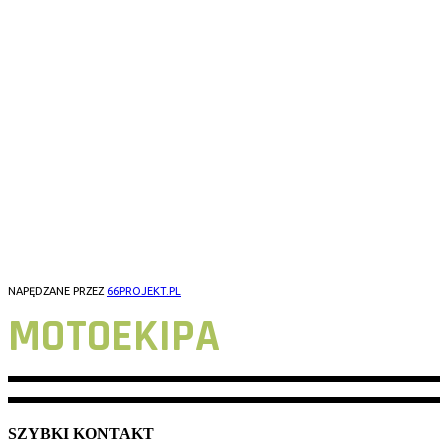
3CITY
WARSZAWA
OLSZTYN
POZNAŃ
WROCŁAW
ŁÓDŹ
GORZÓW WLKP
NAPĘDZANE PRZEZ
66PROJEKT.PL
MOTOEKIPA
SZYBKI KONTAKT