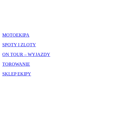
CO ROBIMY
MOTOEKIPA
SPOTY I ZLOTY
ON TOUR – WYJAZDY
TOROWANIE
SKLEP EKIPY
SIEDZIBA GŁÓWNA
MOTOEKIPA3CITY Sp.z o.o.
ul.Starowiejska 16/2 81-356 Gdynia
kontakt@motoekipa.pl
NASZE LOKACJE