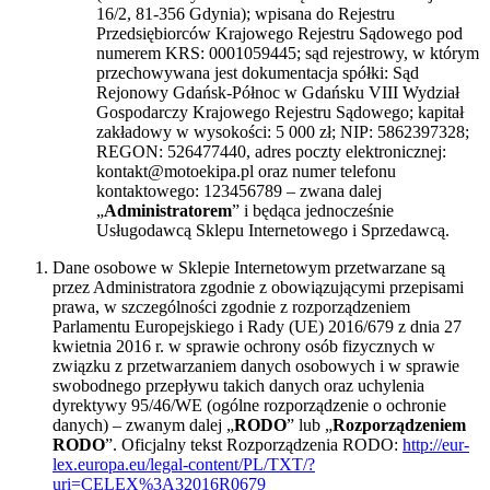
16/2, 81-356 Gdynia); wpisana do Rejestru
Przedsiębiorców Krajowego Rejestru Sądowego pod
numerem KRS: 0001059445; sąd rejestrowy, w którym
przechowywana jest dokumentacja spółki: Sąd
Rejonowy Gdańsk-Północ w Gdańsku VIII Wydział
Gospodarczy Krajowego Rejestru Sądowego; kapitał
zakładowy w wysokości: 5 000 zł; NIP: 5862397328;
REGON: 526477440, adres poczty elektronicznej:
kontakt@motoekipa.pl oraz numer telefonu
kontaktowego: 123456789 – zwana dalej
„
Administratorem
” i będąca jednocześnie
Usługodawcą Sklepu Internetowego i Sprzedawcą.
Dane osobowe w Sklepie Internetowym przetwarzane są
przez Administratora zgodnie z obowiązującymi przepisami
prawa, w szczególności zgodnie z rozporządzeniem
Parlamentu Europejskiego i Rady (UE) 2016/679 z dnia 27
kwietnia 2016 r. w sprawie ochrony osób fizycznych w
związku z przetwarzaniem danych osobowych i w sprawie
swobodnego przepływu takich danych oraz uchylenia
dyrektywy 95/46/WE (ogólne rozporządzenie o ochronie
danych) – zwanym dalej „
RODO
” lub „
Rozporządzeniem
RODO
”. Oficjalny tekst Rozporządzenia RODO:
http://eur-
lex.europa.eu/legal-content/PL/TXT/?
uri=CELEX%3A32016R0679