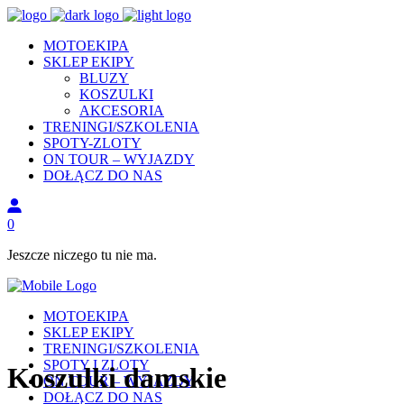
MOTOEKIPA
SKLEP EKIPY
BLUZY
KOSZULKI
AKCESORIA
TRENINGI/SZKOLENIA
SPOTY-ZLOTY
ON TOUR – WYJAZDY
DOŁĄCZ DO NAS
0
Jeszcze niczego tu nie ma.
MOTOEKIPA
SKLEP EKIPY
TRENINGI/SZKOLENIA
SPOTY I ZLOTY
Koszulki damskie
ON TOUR – WYJAZDY
DOŁĄCZ DO NAS