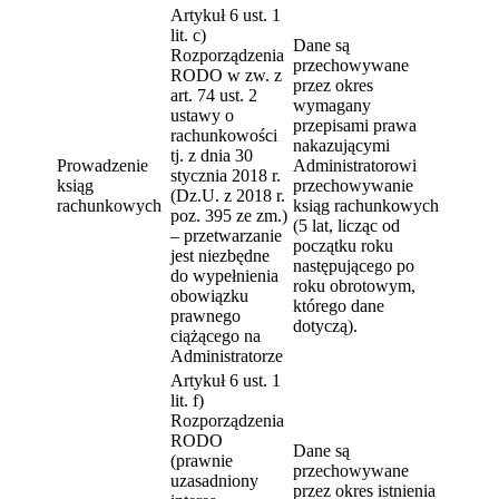
Artykuł 6 ust. 1
lit. c)
Dane są
Rozporządzenia
przechowywane
RODO w zw. z
przez okres
art. 74 ust. 2
wymagany
ustawy o
przepisami prawa
rachunkowości
nakazującymi
tj. z dnia 30
Prowadzenie
Administratorowi
stycznia 2018 r.
ksiąg
przechowywanie
(Dz.U. z 2018 r.
rachunkowych
ksiąg rachunkowych
poz. 395 ze zm.)
(5 lat, licząc od
– przetwarzanie
początku roku
jest niezbędne
następującego po
do wypełnienia
roku obrotowym,
obowiązku
którego dane
prawnego
dotyczą).
ciążącego na
Administratorze
Artykuł 6 ust. 1
lit. f)
Rozporządzenia
RODO
Dane są
(prawnie
przechowywane
uzasadniony
przez okres istnienia