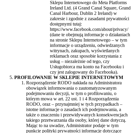
Sklepu Internetowego do Meta Platforms
Ireland Ltd. (4 Grand Canal Square, Grand
Canal Harbour, Dublin 2 Ireland) w
zakresie i zgodnie z zasadami prywatności
dostępnymi tutaj:
https://www.facebook.com/about/privacy/
(dane te obejmują informacje o działaniach
na stronie Sklepu Internetowego – w tym
informacje o urządzeniu, odwiedzanych
witrynach, zakupach, wyświetlanych
reklamach oraz sposobie korzystania z
usług – niezależnie od tego, czy
Usługobiorca ma konto na Facebooku i
czy jest zalogowany do Facebooka).
PROFILOWANIE W SKLEPIE INTERNETOWYM
Rozporządzenie RODO nakłada na Administratora
obowiązek informowania o zautomatyzowanym
podejmowaniu decyzji, w tym o profilowaniu, o
którym mowa w art. 22 ust. 1 i 4 Rozporządzenia
RODO, oraz – przynajmniej w tych przypadkach –
istotne informacje o zasadach ich podejmowania, a
także o znaczeniu i przewidywanych konsekwencjach
takiego przetwarzania dla osoby, której dane dotyczą.
Mając to na uwadze, Administrator podaje w tym
punkcie polityki prywatności informacje dotyczące