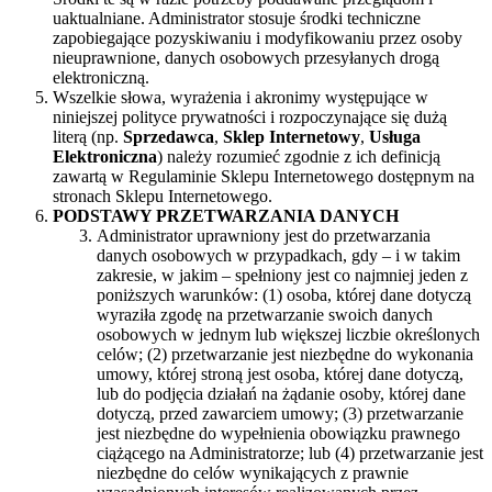
uaktualniane. Administrator stosuje środki techniczne
zapobiegające pozyskiwaniu i modyfikowaniu przez osoby
nieuprawnione, danych osobowych przesyłanych drogą
elektroniczną.
Wszelkie słowa, wyrażenia i akronimy występujące w
niniejszej polityce prywatności i rozpoczynające się dużą
literą (np.
Sprzedawca
,
Sklep Internetowy
,
Usługa
Elektroniczna
) należy rozumieć zgodnie z ich definicją
zawartą w Regulaminie Sklepu Internetowego dostępnym na
stronach Sklepu Internetowego.
PODSTAWY PRZETWARZANIA DANYCH
Administrator uprawniony jest do przetwarzania
danych osobowych w przypadkach, gdy – i w takim
zakresie, w jakim – spełniony jest co najmniej jeden z
poniższych warunków: (1) osoba, której dane dotyczą
wyraziła zgodę na przetwarzanie swoich danych
osobowych w jednym lub większej liczbie określonych
celów; (2) przetwarzanie jest niezbędne do wykonania
umowy, której stroną jest osoba, której dane dotyczą,
lub do podjęcia działań na żądanie osoby, której dane
dotyczą, przed zawarciem umowy; (3) przetwarzanie
jest niezbędne do wypełnienia obowiązku prawnego
ciążącego na Administratorze; lub (4) przetwarzanie jest
niezbędne do celów wynikających z prawnie