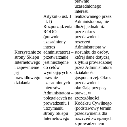
prawnie
uzasadnionego
interesu
Artykuł 6 ust. 1
realizowanego przez
lit. f)
Administratora, nie
Rozporządzenia
dłużej jednak niż
RODO
przez okres
(prawnie
przedawnienia
uzasadniony
roszczeń
interes
Administratora w
Korzystanie ze
administratora) –
stosunku do osoby,
strony Sklepu
przetwarzanie
której dane dotyczą,
Internetowego
jest niezbędne
z tytułu prowadzonej
i zapewnienie
do celów
przez Administratora
jej
wynikających z
działalności
prawidłowego
prawnie
gospodarczej. Okres
działania
uzasadnionych
przedawnienia
interesów
określają przepisy
Administratora –
prawa, w
polegających na
szczególności
prowadzeniu i
Kodeksu Cywilnego
utrzymaniu
(podstawowy termin
strony Sklepu
przedawnienia dla
Internetowego
roszczeń związanych
z prowadzeniem