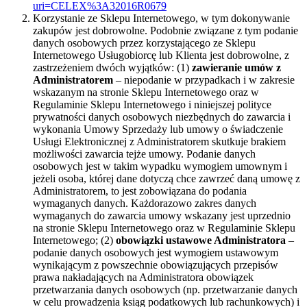
uri=CELEX%3A32016R0679
Korzystanie ze Sklepu Internetowego, w tym dokonywanie
zakupów jest dobrowolne. Podobnie związane z tym podanie
danych osobowych przez korzystającego ze Sklepu
Internetowego Usługobiorcę lub Klienta jest dobrowolne, z
zastrzeżeniem dwóch wyjątków: (1)
zawieranie umów z
Administratorem
– niepodanie w przypadkach i w zakresie
wskazanym na stronie Sklepu Internetowego oraz w
Regulaminie Sklepu Internetowego i niniejszej polityce
prywatności danych osobowych niezbędnych do zawarcia i
wykonania Umowy Sprzedaży lub umowy o świadczenie
Usługi Elektronicznej z Administratorem skutkuje brakiem
możliwości zawarcia tejże umowy. Podanie danych
osobowych jest w takim wypadku wymogiem umownym i
jeżeli osoba, której dane dotyczą chce zawrzeć daną umowę z
Administratorem, to jest zobowiązana do podania
wymaganych danych. Każdorazowo zakres danych
wymaganych do zawarcia umowy wskazany jest uprzednio
na stronie Sklepu Internetowego oraz w Regulaminie Sklepu
Internetowego; (2)
obowiązki ustawowe Administratora
–
podanie danych osobowych jest wymogiem ustawowym
wynikającym z powszechnie obowiązujących przepisów
prawa nakładających na Administratora obowiązek
przetwarzania danych osobowych (np. przetwarzanie danych
w celu prowadzenia ksiąg podatkowych lub rachunkowych) i