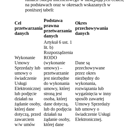
na podstawach oraz w okresach wskazanych w
poniższej tabeli:
Podstawa
Cel
Okres
prawna
przetwarzania
przechowywania
przetwarzania
danych
danych
danych
Artykuł 6 ust. 1
lit. b)
Rozporządzenia
Wykonanie
RODO
Umowy
(wykonanie
Dane są
Sprzedaży lub
umowy) –
przechowywane
umowy o
przetwarzanie
przez okres
świadczenie
jest niezbędne
niezbędny do
Usługi
do wykonania
wykonania,
Elektronicznej
umowy, której
rozwiązania lub
lub podjęcie
stroną jest
wygaśnięcia w inny
działań na
osoba, której
sposób zawartej
żądanie osoby,
dane dotyczą,
Umowy Sprzedaży
której dane
lub do podjęcia
lub umowy o
dotyczą, przed
działań na
świadczenie Usługi
zawarciem
żądanie osoby,
Elektronicznej.
w/w umów
której dane