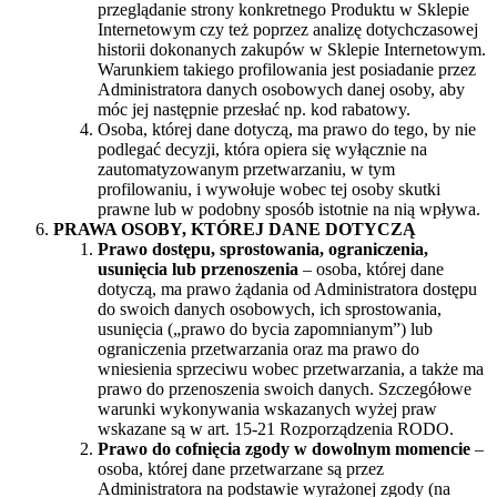
przeglądanie strony konkretnego Produktu w Sklepie
Internetowym czy też poprzez analizę dotychczasowej
historii dokonanych zakupów w Sklepie Internetowym.
Warunkiem takiego profilowania jest posiadanie przez
Administratora danych osobowych danej osoby, aby
móc jej następnie przesłać np. kod rabatowy.
Osoba, której dane dotyczą, ma prawo do tego, by nie
podlegać decyzji, która opiera się wyłącznie na
zautomatyzowanym przetwarzaniu, w tym
profilowaniu, i wywołuje wobec tej osoby skutki
prawne lub w podobny sposób istotnie na nią wpływa.
PRAWA OSOBY, KTÓREJ DANE DOTYCZĄ
Prawo dostępu, sprostowania, ograniczenia,
usunięcia lub przenoszenia
– osoba, której dane
dotyczą, ma prawo żądania od Administratora dostępu
do swoich danych osobowych, ich sprostowania,
usunięcia („prawo do bycia zapomnianym”) lub
ograniczenia przetwarzania oraz ma prawo do
wniesienia sprzeciwu wobec przetwarzania, a także ma
prawo do przenoszenia swoich danych. Szczegółowe
warunki wykonywania wskazanych wyżej praw
wskazane są w art. 15-21 Rozporządzenia RODO.
Prawo do cofnięcia zgody w dowolnym momencie
–
osoba, której dane przetwarzane są przez
Administratora na podstawie wyrażonej zgody (na