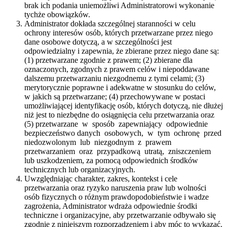
brak ich podania uniemożliwi Administratorowi wykonanie
tychże obowiązków.
Administrator dokłada szczególnej staranności w celu
ochrony interesów osób, których przetwarzane przez niego
dane osobowe dotyczą, a w szczególności jest
odpowiedzialny i zapewnia, że zbierane przez niego dane są:
(1) przetwarzane zgodnie z prawem; (2) zbierane dla
oznaczonych, zgodnych z prawem celów i niepoddawane
dalszemu przetwarzaniu niezgodnemu z tymi celami; (3)
merytorycznie poprawne i adekwatne w stosunku do celów,
w jakich są przetwarzane; (4) przechowywane w postaci
umożliwiającej identyfikację osób, których dotyczą, nie dłużej
niż jest to niezbędne do osiągnięcia celu przetwarzania oraz
(5) przetwarzane w sposób zapewniający odpowiednie
bezpieczeństwo danych osobowych, w tym ochronę przed
niedozwolonym lub niezgodnym z prawem
przetwarzaniem oraz przypadkową utratą, zniszczeniem
lub uszkodzeniem, za pomocą odpowiednich środków
technicznych lub organizacyjnych.
Uwzględniając charakter, zakres, kontekst i cele
przetwarzania oraz ryzyko naruszenia praw lub wolności
osób fizycznych o różnym prawdopodobieństwie i wadze
zagrożenia, Administrator wdraża odpowiednie środki
techniczne i organizacyjne, aby przetwarzanie odbywało się
zgodnie z niniejszym rozporządzeniem i aby móc to wykazać.