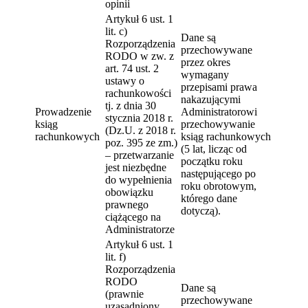
opinii
Artykuł 6 ust. 1
lit. c)
Dane są
Rozporządzenia
przechowywane
RODO w zw. z
przez okres
art. 74 ust. 2
wymagany
ustawy o
przepisami prawa
rachunkowości
nakazującymi
tj. z dnia 30
Prowadzenie
Administratorowi
stycznia 2018 r.
ksiąg
przechowywanie
(Dz.U. z 2018 r.
rachunkowych
ksiąg rachunkowych
poz. 395 ze zm.)
(5 lat, licząc od
– przetwarzanie
początku roku
jest niezbędne
następującego po
do wypełnienia
roku obrotowym,
obowiązku
którego dane
prawnego
dotyczą).
ciążącego na
Administratorze
Artykuł 6 ust. 1
lit. f)
Rozporządzenia
RODO
Dane są
(prawnie
przechowywane
uzasadniony