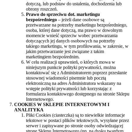
dotyczą, lub podstaw do ustalenia, dochodzenia lub
obrony roszczeń.
Prawo do sprzeciwu dot. marketingu
bezpośredniego
– jeżeli dane osobowe są
przetwarzane na potrzeby marketingu bezpośredniego,
osoba, której dane dotyczą, ma prawo w dowolnym
momencie wnieść sprzeciw wobec przetwarzania
dotyczących jej danych osobowych na potrzeby
takiego marketingu, w tym profilowania, w zakresie, w
jakim przetwarzanie jest związane z takim
marketingiem bezpośrednim.
W celu realizacji uprawnień, o których mowa w
niniejszym punkcie polityki prywatności, można
kontaktować się z Administratorem poprzez przesłanie
stosownej wiadomości pisemnie lub pocztą
elektroniczną na adres Administratora wskazany na
wstępie polityki prywatności lub korzystając z
formularza kontaktowego dostępnego na stronie Sklepu
Internetowego.
COOKIES W SKLEPIE INTERNETOWYM I
ANALITYKA
Pliki Cookies (ciasteczka) są to niewielkie informacje
tekstowe w postaci plików tekstowych, wysyłane przez
serwer i zapisywane po stronie osoby odwiedzającej
stronę Sklepu Internetowego (np. na dysku twardym