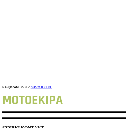
NASZE LOKACJE
3CITY
WARSZAWA
OLSZTYN
POZNAŃ
WROCŁAW
ŁÓDŹ
GORZÓW WLKP
NAPĘDZANE PRZEZ
66PROJEKT.PL
MOTOEKIPA
SZYBKI KONTAKT