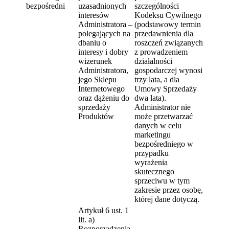
bezpośredni
uzasadnionych
szczególności
interesów
Kodeksu Cywilnego
Administratora –
(podstawowy termin
polegających na
przedawnienia dla
dbaniu o
roszczeń związanych
interesy i dobry
z prowadzeniem
wizerunek
działalności
Administratora,
gospodarczej wynosi
jego Sklepu
trzy lata, a dla
Internetowego
Umowy Sprzedaży
oraz dążeniu do
dwa lata).
sprzedaży
Administrator nie
Produktów
może przetwarzać
danych w celu
marketingu
bezpośredniego w
przypadku
wyrażenia
skutecznego
sprzeciwu w tym
zakresie przez osobę,
której dane dotyczą.
Artykuł 6 ust. 1
lit. a)
Rozporządzenia