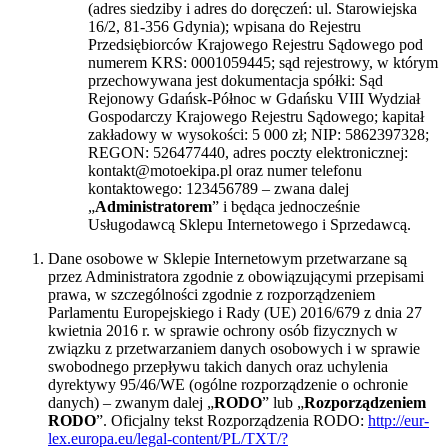
(adres siedziby i adres do doręczeń: ul. Starowiejska
16/2, 81-356 Gdynia); wpisana do Rejestru
Przedsiębiorców Krajowego Rejestru Sądowego pod
numerem KRS: 0001059445; sąd rejestrowy, w którym
przechowywana jest dokumentacja spółki: Sąd
Rejonowy Gdańsk-Północ w Gdańsku VIII Wydział
Gospodarczy Krajowego Rejestru Sądowego; kapitał
zakładowy w wysokości: 5 000 zł; NIP: 5862397328;
REGON: 526477440, adres poczty elektronicznej:
kontakt@motoekipa.pl oraz numer telefonu
kontaktowego: 123456789 – zwana dalej
„
Administratorem
” i będąca jednocześnie
Usługodawcą Sklepu Internetowego i Sprzedawcą.
Dane osobowe w Sklepie Internetowym przetwarzane są
przez Administratora zgodnie z obowiązującymi przepisami
prawa, w szczególności zgodnie z rozporządzeniem
Parlamentu Europejskiego i Rady (UE) 2016/679 z dnia 27
kwietnia 2016 r. w sprawie ochrony osób fizycznych w
związku z przetwarzaniem danych osobowych i w sprawie
swobodnego przepływu takich danych oraz uchylenia
dyrektywy 95/46/WE (ogólne rozporządzenie o ochronie
danych) – zwanym dalej „
RODO
” lub „
Rozporządzeniem
RODO
”. Oficjalny tekst Rozporządzenia RODO:
http://eur-
lex.europa.eu/legal-content/PL/TXT/?