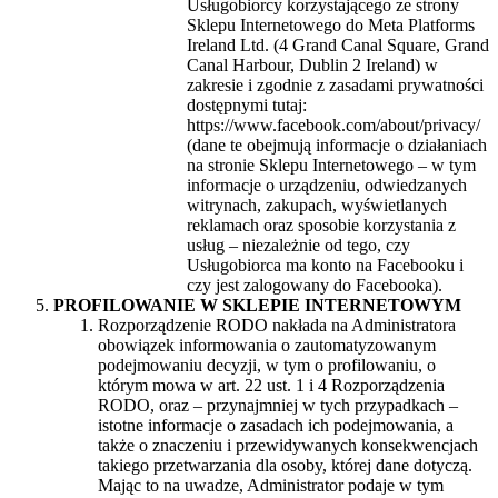
Usługobiorcy korzystającego ze strony
Sklepu Internetowego do Meta Platforms
Ireland Ltd. (4 Grand Canal Square, Grand
Canal Harbour, Dublin 2 Ireland) w
zakresie i zgodnie z zasadami prywatności
dostępnymi tutaj:
https://www.facebook.com/about/privacy/
(dane te obejmują informacje o działaniach
na stronie Sklepu Internetowego – w tym
informacje o urządzeniu, odwiedzanych
witrynach, zakupach, wyświetlanych
reklamach oraz sposobie korzystania z
usług – niezależnie od tego, czy
Usługobiorca ma konto na Facebooku i
czy jest zalogowany do Facebooka).
PROFILOWANIE W SKLEPIE INTERNETOWYM
Rozporządzenie RODO nakłada na Administratora
obowiązek informowania o zautomatyzowanym
podejmowaniu decyzji, w tym o profilowaniu, o
którym mowa w art. 22 ust. 1 i 4 Rozporządzenia
RODO, oraz – przynajmniej w tych przypadkach –
istotne informacje o zasadach ich podejmowania, a
także o znaczeniu i przewidywanych konsekwencjach
takiego przetwarzania dla osoby, której dane dotyczą.
Mając to na uwadze, Administrator podaje w tym