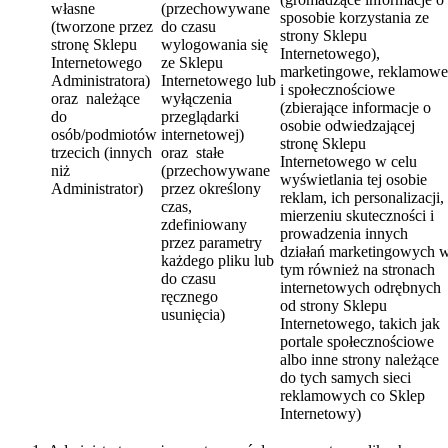
własne
(przechowywane
sposobie korzystania ze
(tworzone przez
do czasu
strony Sklepu
stronę Sklepu
wylogowania się
Internetowego),
Internetowego
ze Sklepu
marketingowe, reklamowe
Administratora)
Internetowego lub
i społecznościowe
oraz należące
wyłączenia
(zbierające informacje o
do
przeglądarki
osobie odwiedzającej
osób/podmiotów
internetowej)
stronę Sklepu
trzecich (innych
oraz stałe
Internetowego w celu
niż
(przechowywane
wyświetlania tej osobie
Administrator)
przez określony
reklam, ich personalizacji,
czas,
mierzeniu skuteczności i
zdefiniowany
prowadzenia innych
przez parametry
działań marketingowych 
każdego pliku lub
tym również na stronach
do czasu
internetowych odrębnych
ręcznego
od strony Sklepu
usunięcia)
Internetowego, takich jak
portale społecznościowe
albo inne strony należące
do tych samych sieci
reklamowych co Sklep
Internetowy)