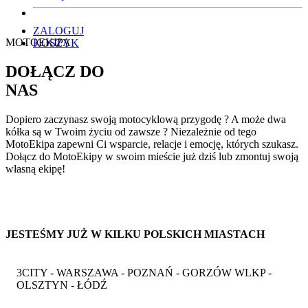
ZALOGUJ
MOTOEKIPA
KOSZYK
DOŁĄCZ DO
NAS
Dopiero zaczynasz swoją motocyklową przygodę ? A może dwa
kółka są w Twoim życiu od zawsze ? Niezależnie od tego
MotoEkipa zapewni Ci wsparcie, relacje i emocję, których szukasz.
Dołącz do MotoEkipy w swoim mieście już dziś lub zmontuj swoją
własną ekipę!
JESTEŚMY JUŻ W KILKU POLSKICH MIASTACH
3CITY - WARSZAWA - POZNAŃ - GORZÓW WLKP -
OLSZTYN - ŁÓDŹ