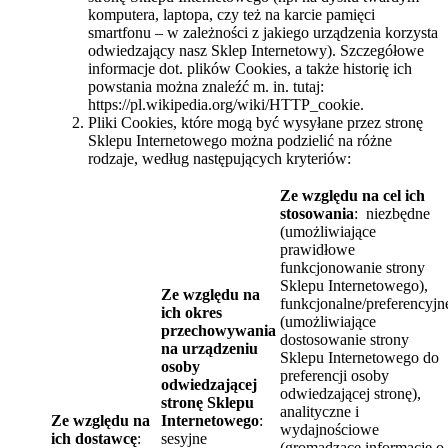
komputera, laptopa, czy też na karcie pamięci
smartfonu – w zależności z jakiego urządzenia korzysta
odwiedzający nasz Sklep Internetowy). Szczegółowe
informacje dot. plików Cookies, a także historię ich
powstania można znaleźć m. in. tutaj:
https://pl.wikipedia.org/wiki/HTTP_cookie.
Pliki Cookies, które mogą być wysyłane przez stronę
Sklepu Internetowego można podzielić na różne
rodzaje, według następujących kryteriów:
Ze względu na cel ich
stosowania
: niezbędne
(umożliwiające
prawidłowe
funkcjonowanie strony
Sklepu Internetowego),
Ze względu na
funkcjonalne/preferencyjn
ich okres
(umożliwiające
przechowywania
dostosowanie strony
na urządzeniu
Sklepu Internetowego do
osoby
preferencji osoby
odwiedzającej
odwiedzającej stronę),
stronę Sklepu
analityczne i
Ze względu na
Internetowego
:
wydajnościowe
ich dostawcę
:
sesyjne
(gromadzące informacje o