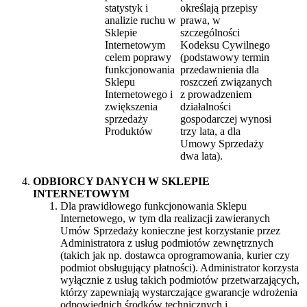
statystyk i
określają przepisy
analizie ruchu w
prawa, w
Sklepie
szczególności
Internetowym
Kodeksu Cywilnego
celem poprawy
(podstawowy termin
funkcjonowania
przedawnienia dla
Sklepu
roszczeń związanych
Internetowego i
z prowadzeniem
zwiększenia
działalności
sprzedaży
gospodarczej wynosi
Produktów
trzy lata, a dla
Umowy Sprzedaży
dwa lata).
ODBIORCY DANYCH W SKLEPIE
INTERNETOWYM
Dla prawidłowego funkcjonowania Sklepu
Internetowego, w tym dla realizacji zawieranych
Umów Sprzedaży konieczne jest korzystanie przez
Administratora z usług podmiotów zewnętrznych
(takich jak np. dostawca oprogramowania, kurier czy
podmiot obsługujący płatności). Administrator korzysta
wyłącznie z usług takich podmiotów przetwarzających,
którzy zapewniają wystarczające gwarancje wdrożenia
odpowiednich środków technicznych i