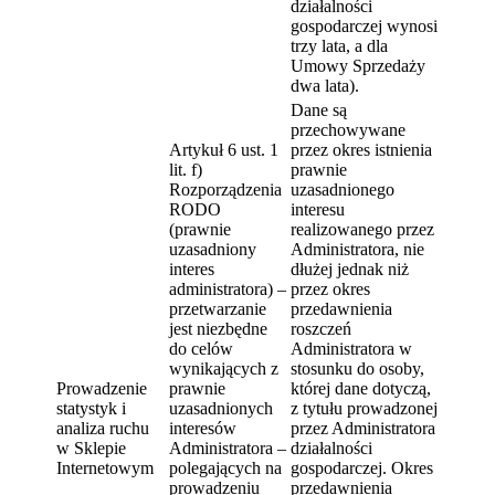
działalności
gospodarczej wynosi
trzy lata, a dla
Umowy Sprzedaży
dwa lata).
Dane są
przechowywane
Artykuł 6 ust. 1
przez okres istnienia
lit. f)
prawnie
Rozporządzenia
uzasadnionego
RODO
interesu
(prawnie
realizowanego przez
uzasadniony
Administratora, nie
interes
dłużej jednak niż
administratora) –
przez okres
przetwarzanie
przedawnienia
jest niezbędne
roszczeń
do celów
Administratora w
wynikających z
stosunku do osoby,
Prowadzenie
prawnie
której dane dotyczą,
statystyk i
uzasadnionych
z tytułu prowadzonej
analiza ruchu
interesów
przez Administratora
w Sklepie
Administratora –
działalności
Internetowym
polegających na
gospodarczej. Okres
prowadzeniu
przedawnienia