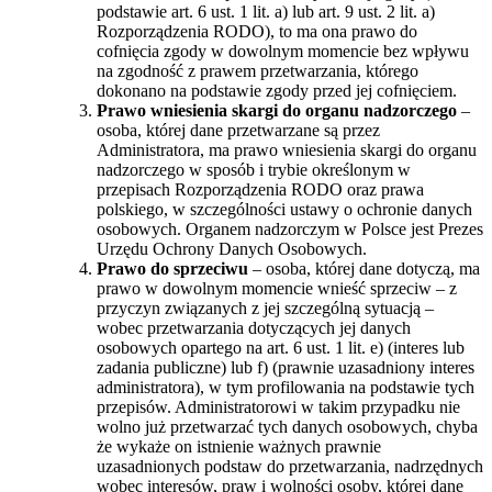
podstawie art. 6 ust. 1 lit. a) lub art. 9 ust. 2 lit. a)
Rozporządzenia RODO), to ma ona prawo do
cofnięcia zgody w dowolnym momencie bez wpływu
na zgodność z prawem przetwarzania, którego
dokonano na podstawie zgody przed jej cofnięciem.
Prawo wniesienia skargi do organu nadzorczego
–
osoba, której dane przetwarzane są przez
Administratora, ma prawo wniesienia skargi do organu
nadzorczego w sposób i trybie określonym w
przepisach Rozporządzenia RODO oraz prawa
polskiego, w szczególności ustawy o ochronie danych
osobowych. Organem nadzorczym w Polsce jest Prezes
Urzędu Ochrony Danych Osobowych.
Prawo do sprzeciwu
– osoba, której dane dotyczą, ma
prawo w dowolnym momencie wnieść sprzeciw – z
przyczyn związanych z jej szczególną sytuacją –
wobec przetwarzania dotyczących jej danych
osobowych opartego na art. 6 ust. 1 lit. e) (interes lub
zadania publiczne) lub f) (prawnie uzasadniony interes
administratora), w tym profilowania na podstawie tych
przepisów. Administratorowi w takim przypadku nie
wolno już przetwarzać tych danych osobowych, chyba
że wykaże on istnienie ważnych prawnie
uzasadnionych podstaw do przetwarzania, nadrzędnych
wobec interesów, praw i wolności osoby, której dane