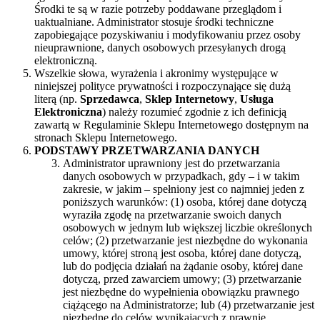
Środki te są w razie potrzeby poddawane przeglądom i
uaktualniane. Administrator stosuje środki techniczne
zapobiegające pozyskiwaniu i modyfikowaniu przez osoby
nieuprawnione, danych osobowych przesyłanych drogą
elektroniczną.
Wszelkie słowa, wyrażenia i akronimy występujące w
niniejszej polityce prywatności i rozpoczynające się dużą
literą (np.
Sprzedawca
,
Sklep Internetowy
,
Usługa
Elektroniczna
) należy rozumieć zgodnie z ich definicją
zawartą w Regulaminie Sklepu Internetowego dostępnym na
stronach Sklepu Internetowego.
PODSTAWY PRZETWARZANIA DANYCH
Administrator uprawniony jest do przetwarzania
danych osobowych w przypadkach, gdy – i w takim
zakresie, w jakim – spełniony jest co najmniej jeden z
poniższych warunków: (1) osoba, której dane dotyczą
wyraziła zgodę na przetwarzanie swoich danych
osobowych w jednym lub większej liczbie określonych
celów; (2) przetwarzanie jest niezbędne do wykonania
umowy, której stroną jest osoba, której dane dotyczą,
lub do podjęcia działań na żądanie osoby, której dane
dotyczą, przed zawarciem umowy; (3) przetwarzanie
jest niezbędne do wypełnienia obowiązku prawnego
ciążącego na Administratorze; lub (4) przetwarzanie jest
niezbędne do celów wynikających z prawnie