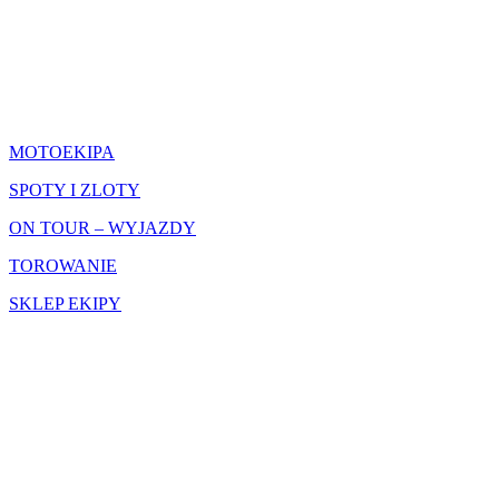
CO ROBIMY
MOTOEKIPA
SPOTY I ZLOTY
ON TOUR – WYJAZDY
TOROWANIE
SKLEP EKIPY
SIEDZIBA GŁÓWNA
MOTOEKIPA3CITY Sp.z o.o.
ul.Starowiejska 16/2 81-356 Gdynia
kontakt@motoekipa.pl