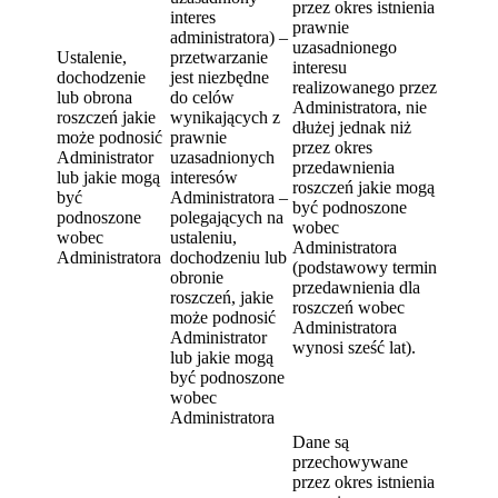
przez okres istnienia
interes
prawnie
administratora) –
uzasadnionego
Ustalenie,
przetwarzanie
interesu
dochodzenie
jest niezbędne
realizowanego przez
lub obrona
do celów
Administratora, nie
roszczeń jakie
wynikających z
dłużej jednak niż
może podnosić
prawnie
przez okres
Administrator
uzasadnionych
przedawnienia
lub jakie mogą
interesów
roszczeń jakie mogą
być
Administratora –
być podnoszone
podnoszone
polegających na
wobec
wobec
ustaleniu,
Administratora
Administratora
dochodzeniu lub
(podstawowy termin
obronie
przedawnienia dla
roszczeń, jakie
roszczeń wobec
może podnosić
Administratora
Administrator
wynosi sześć lat).
lub jakie mogą
być podnoszone
wobec
Administratora
Dane są
przechowywane
przez okres istnienia