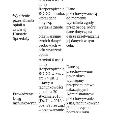
lit. a)
Rozporządzenia
Dane
RODO – osoba,
przechowywane są
Wyrażenie
której dane
do momentu
przez Klienta
dotyczą,
wycofania zgody
opinii o
wyraziła zgodę
przez osobę, której
zawartej
na
dane dotyczą na
Umowie
przetwarzanie
dalsze przetwarzanie
Sprzedaży
swoich danych
jej danych w tym
osobowych w
celu.
celu wyrażenia
opinii
Artykuł 6 ust. 1
lit. c)
Dane są
Rozporządzenia
przechowywane
RODO w zw. z
przez okres
art. 74 ust. 2
wymagany
ustawy o
przepisami prawa
rachunkowości
nakazującymi
tj. z dnia 30
Prowadzenie
Administratorowi
stycznia 2018 r.
ksiąg
przechowywanie
(Dz.U. z 2018 r.
rachunkowych
ksiąg rachunkowych
poz. 395 ze zm.)
(5 lat, licząc od
– przetwarzanie
początku roku