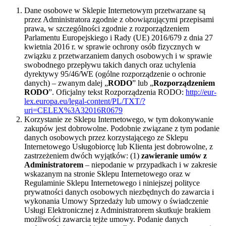
Dane osobowe w Sklepie Internetowym przetwarzane są
przez Administratora zgodnie z obowiązującymi przepisami
prawa, w szczególności zgodnie z rozporządzeniem
Parlamentu Europejskiego i Rady (UE) 2016/679 z dnia 27
kwietnia 2016 r. w sprawie ochrony osób fizycznych w
związku z przetwarzaniem danych osobowych i w sprawie
swobodnego przepływu takich danych oraz uchylenia
dyrektywy 95/46/WE (ogólne rozporządzenie o ochronie
danych) – zwanym dalej „
RODO
” lub „
Rozporządzeniem
RODO
”. Oficjalny tekst Rozporządzenia RODO:
http://eur-
lex.europa.eu/legal-content/PL/TXT/?
uri=CELEX%3A32016R0679
Korzystanie ze Sklepu Internetowego, w tym dokonywanie
zakupów jest dobrowolne. Podobnie związane z tym podanie
danych osobowych przez korzystającego ze Sklepu
Internetowego Usługobiorcę lub Klienta jest dobrowolne, z
zastrzeżeniem dwóch wyjątków: (1)
zawieranie umów z
Administratorem
– niepodanie w przypadkach i w zakresie
wskazanym na stronie Sklepu Internetowego oraz w
Regulaminie Sklepu Internetowego i niniejszej polityce
prywatności danych osobowych niezbędnych do zawarcia i
wykonania Umowy Sprzedaży lub umowy o świadczenie
Usługi Elektronicznej z Administratorem skutkuje brakiem
możliwości zawarcia tejże umowy. Podanie danych