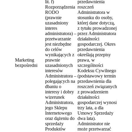
lit. f)
przedawnienia
Rozporządzenia
roszczeń
RODO
Administratora w
(prawnie
stosunku do osoby,
uzasadniony
której dane dotyczą,
interes
z tytułu prowadzonej
administratora) –
przez Administratora
przetwarzanie
działalności
jest niezbędne
gospodarczej. Okres
do celów
przedawnienia
wynikających z
określają przepisy
Marketing
prawnie
prawa, w
bezpośredni
uzasadnionych
szczególności
interesów
Kodeksu Cywilnego
Administratora –
(podstawowy termin
polegających na
przedawnienia dla
dbaniu o
roszczeń związanych
interesy i dobry
z prowadzeniem
wizerunek
działalności
Administratora,
gospodarczej wynosi
jego Sklepu
trzy lata, a dla
Internetowego
Umowy Sprzedaży
oraz dążeniu do
dwa lata).
sprzedaży
Administrator nie
Produktów
może przetwarzać