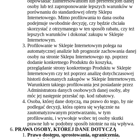
odpowiadać zainteresowaniom lub preferencjom danej
osoby lub też zaproponowanie lepszych warunków w
porównaniu do standardowej oferty Sklepu
Internetowego. Mimo profilowania to dana osoba
podejmuje swobodnie decyzję, czy będzie chciała
skorzystać z otrzymanego w ten sposób rabatu, czy też
lepszych warunków i dokonać zakupu w Sklepie
Internetowym.
Profilowanie w Sklepie Internetowym polega na
automatycznej analizie lub prognozie zachowania danej
osoby na stronie Sklepu Internetowego np. poprzez
dodanie konkretnego Produktu do koszyka,
przeglądanie strony konkretnego Produktu w Sklepie
Internetowym czy też poprzez analizę dotychczasowej
historii dokonanych zakupów w Sklepie Internetowym.
Warunkiem takiego profilowania jest posiadanie przez
Administratora danych osobowych danej osoby, aby
móc jej następnie przesłać np. kod rabatowy.
Osoba, której dane dotyczą, ma prawo do tego, by nie
podlegać decyzji, która opiera się wyłącznie na
zautomatyzowanym przetwarzaniu, w tym
profilowaniu, i wywołuje wobec tej osoby skutki
prawne lub w podobny sposób istotnie na nią wpływa.
PRAWA OSOBY, KTÓREJ DANE DOTYCZĄ
Prawo dostępu, sprostowania, ograniczenia,