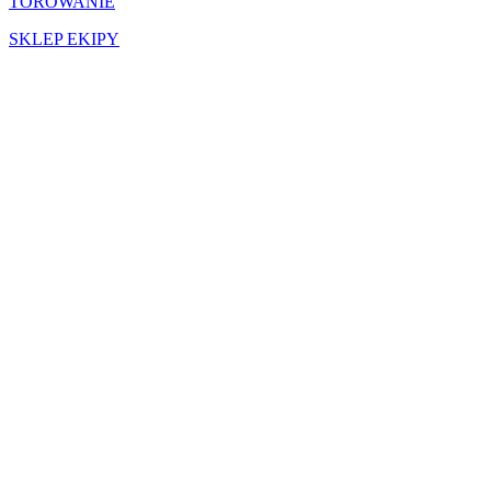
TOROWANIE
SKLEP EKIPY
SIEDZIBA GŁÓWNA
MOTOEKIPA3CITY Sp.z o.o.
ul.Starowiejska 16/2 81-356 Gdynia
kontakt@motoekipa.pl
NASZE LOKACJE
3CITY
WARSZAWA
OLSZTYN
POZNAŃ
WROCŁAW
ŁÓDŹ