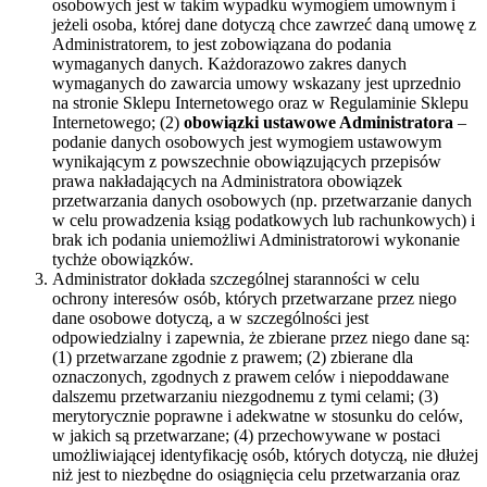
osobowych jest w takim wypadku wymogiem umownym i
jeżeli osoba, której dane dotyczą chce zawrzeć daną umowę z
Administratorem, to jest zobowiązana do podania
wymaganych danych. Każdorazowo zakres danych
wymaganych do zawarcia umowy wskazany jest uprzednio
na stronie Sklepu Internetowego oraz w Regulaminie Sklepu
Internetowego; (2)
obowiązki ustawowe Administratora
–
podanie danych osobowych jest wymogiem ustawowym
wynikającym z powszechnie obowiązujących przepisów
prawa nakładających na Administratora obowiązek
przetwarzania danych osobowych (np. przetwarzanie danych
w celu prowadzenia ksiąg podatkowych lub rachunkowych) i
brak ich podania uniemożliwi Administratorowi wykonanie
tychże obowiązków.
Administrator dokłada szczególnej staranności w celu
ochrony interesów osób, których przetwarzane przez niego
dane osobowe dotyczą, a w szczególności jest
odpowiedzialny i zapewnia, że zbierane przez niego dane są:
(1) przetwarzane zgodnie z prawem; (2) zbierane dla
oznaczonych, zgodnych z prawem celów i niepoddawane
dalszemu przetwarzaniu niezgodnemu z tymi celami; (3)
merytorycznie poprawne i adekwatne w stosunku do celów,
w jakich są przetwarzane; (4) przechowywane w postaci
umożliwiającej identyfikację osób, których dotyczą, nie dłużej
niż jest to niezbędne do osiągnięcia celu przetwarzania oraz