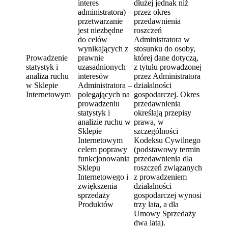
interes
dłużej jednak niż
administratora) –
przez okres
przetwarzanie
przedawnienia
jest niezbędne
roszczeń
do celów
Administratora w
wynikających z
stosunku do osoby,
Prowadzenie
prawnie
której dane dotyczą,
statystyk i
uzasadnionych
z tytułu prowadzonej
analiza ruchu
interesów
przez Administratora
w Sklepie
Administratora –
działalności
Internetowym
polegających na
gospodarczej. Okres
prowadzeniu
przedawnienia
statystyk i
określają przepisy
analizie ruchu w
prawa, w
Sklepie
szczególności
Internetowym
Kodeksu Cywilnego
celem poprawy
(podstawowy termin
funkcjonowania
przedawnienia dla
Sklepu
roszczeń związanych
Internetowego i
z prowadzeniem
zwiększenia
działalności
sprzedaży
gospodarczej wynosi
Produktów
trzy lata, a dla
Umowy Sprzedaży
dwa lata).