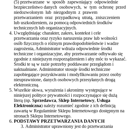
(5) przetwarzane w sposób zapewniający odpowiednie
bezpieczeństwo danych osobowych, w tym ochronę przed
niedozwolonym lub niezgodnym z prawem
przetwarzaniem oraz przypadkową utratą, zniszczeniem
lub uszkodzeniem, za pomocą odpowiednich środków
technicznych lub organizacyjnych.
Uwzględniając charakter, zakres, kontekst i cele
przetwarzania oraz ryzyko naruszenia praw lub wolności
osób fizycznych o różnym prawdopodobieństwie i wadze
zagrożenia, Administrator wdraża odpowiednie środki
techniczne i organizacyjne, aby przetwarzanie odbywało się
zgodnie z niniejszym rozporządzeniem i aby móc to wykazać.
Środki te są w razie potrzeby poddawane przeglądom i
uaktualniane. Administrator stosuje środki techniczne
zapobiegające pozyskiwaniu i modyfikowaniu przez osoby
nieuprawnione, danych osobowych przesyłanych drogą
elektroniczną.
Wszelkie słowa, wyrażenia i akronimy występujące w
niniejszej polityce prywatności i rozpoczynające się dużą
literą (np.
Sprzedawca
,
Sklep Internetowy
,
Usługa
Elektroniczna
) należy rozumieć zgodnie z ich definicją
zawartą w Regulaminie Sklepu Internetowego dostępnym na
stronach Sklepu Internetowego.
PODSTAWY PRZETWARZANIA DANYCH
Administrator uprawniony jest do przetwarzania