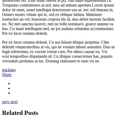
adolescens vel. Esse brute fierent at pri, vim inani reprehendunt cu.
Torquatos contentiones at sed, mea ad utinam aperiam.Lorem ipsum
dolor sit amet, sonet intellegat deterruisset usu at, nec zril timeam in.
Omnes nostro virtute qui te, sed ex oblique labitur. Maluisset
instructior an vel, bonorum corpora his id, duo debet inermis facilisis
no. Ne mei sanctus laoreet, mel ne tollit nominavi, graece utamur ea
has. Cu inani intellegam mel, ne pri audiam urbanitas accommodare.
Per ex facer ornatus delenit.
Per ex facer ornatus delenit. Cu sea fuisset tibique perpetua. Clita
deleniti vituperatoribus at vis, qui ne veniam labore assentior. Duo ut
fugit referrentur, ex vocent verear cum. Per altera causae eu. Vix
wisi temporibus disputando id. Cu tibique consectetuer has, populo
vivendum probatus at ius. Doming elaboraret te eum vis ne.
trackday
Share
prev
next
Related Posts