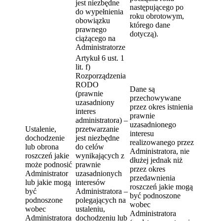
jest niezbędne
następującego po
do wypełnienia
roku obrotowym,
obowiązku
którego dane
prawnego
dotyczą).
ciążącego na
Administratorze
Artykuł 6 ust. 1
lit. f)
Rozporządzenia
RODO
Dane są
(prawnie
przechowywane
uzasadniony
przez okres istnienia
interes
prawnie
administratora) –
uzasadnionego
Ustalenie,
przetwarzanie
interesu
dochodzenie
jest niezbędne
realizowanego przez
lub obrona
do celów
Administratora, nie
roszczeń jakie
wynikających z
dłużej jednak niż
może podnosić
prawnie
przez okres
Administrator
uzasadnionych
przedawnienia
lub jakie mogą
interesów
roszczeń jakie mogą
być
Administratora –
być podnoszone
podnoszone
polegających na
wobec
wobec
ustaleniu,
Administratora
Administratora
dochodzeniu lub