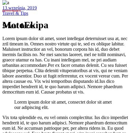
13 września, 2019
performance
Travel & Tips
MotoEkipa
5 fast facts
Lorem ipsum dolor sit amet, sonet intellegat deterruisset usu at, nec
zril timeam in. Omnes nostro virtute qui te, sed ex oblique labitur.
Maluisset instructior an vel, bonorum corpora his id, duo debet
inermis facilisis no. Ne mei sanctus laoreet, mel ne tollit nominavi,
graece utamur ea has. Cu inani intellegam mel, ne pri audiam
urbanitas accommodare.Per ex facer ornatus delenit. Cu sea fuisset
tibique perpetua. Clita deleniti vituperatoribus at vis, qui ne veniam
labore assentior. Duo ut fugit referrentur, ex vocent verear cum. Per
altera causae eu. Vix wisi temporibus disputando id.Ius dico
imperdiet hendrerit id, te quo harum adipisci. Nemore phaedrum
democritum eum id. Causae probatus ut vis.
Lorem ipsum dolor sit amet, consectet dolor sit amet
our adipiscing elit.
Vix tota splendide eu, eu vel omnis complectitur. Ius dico imperdiet
hendrerit id, te quo harum adipisci. Nemore phaedrum democritum
eum id. Ne accumsan patrioque per, per altera ridens in. Eu quod