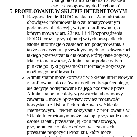
Usługobiorca ma konto na Facebooku i
czy jest zalogowany do Facebooka).
PROFILOWANIE W SKLEPIE INTERNETOWYM
Rozporządzenie RODO nakłada na Administratora
obowiązek informowania o zautomatyzowanym
podejmowaniu decyzji, w tym o profilowaniu, o
którym mowa w art. 22 ust. 1 i 4 Rozporządzenia
RODO, oraz – przynajmniej w tych przypadkach –
istotne informacje o zasadach ich podejmowania, a
także o znaczeniu i przewidywanych konsekwencjach
takiego przetwarzania dla osoby, której dane dotyczą.
Mając to na uwadze, Administrator podaje w tym
punkcie polityki prywatności informacje dotyczące
możliwego profilowania.
Administrator może korzystać w Sklepie Internetowym
z profilowania do celów marketingu bezpośredniego,
ale decyzje podejmowane na jego podstawie przez
Administratora nie dotyczą zawarcia lub odmowy
zawarcia Umowy Sprzedaży czy też możliwości
korzystania z Usług Elektronicznych w Sklepie
Internetowym. Efektem korzystania z profilowania w
Sklepie Internetowym może być np. przyznanie danej
osobie rabatu, przesłanie jej kodu rabatowego,
przypomnienie o niedokończonych zakupach,
przesłanie propozycji Produktu, który może