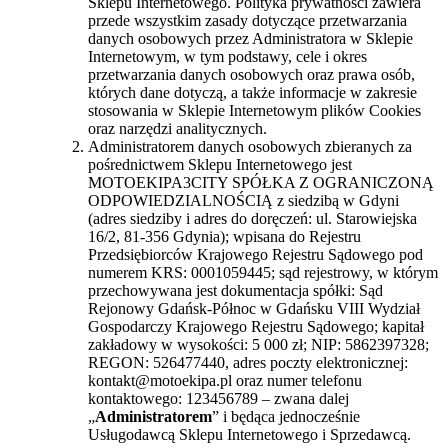
Sklepu Internetowego. Polityka prywatności zawiera
przede wszystkim zasady dotyczące przetwarzania
danych osobowych przez Administratora w Sklepie
Internetowym, w tym podstawy, cele i okres
przetwarzania danych osobowych oraz prawa osób,
których dane dotyczą, a także informacje w zakresie
stosowania w Sklepie Internetowym plików Cookies
oraz narzędzi analitycznych.
Administratorem danych osobowych zbieranych za
pośrednictwem Sklepu Internetowego jest
MOTOEKIPA3CITY SPÓŁKA Z OGRANICZONĄ
ODPOWIEDZIALNOŚCIĄ z siedzibą w Gdyni
(adres siedziby i adres do doręczeń: ul. Starowiejska
16/2, 81-356 Gdynia); wpisana do Rejestru
Przedsiębiorców Krajowego Rejestru Sądowego pod
numerem KRS: 0001059445; sąd rejestrowy, w którym
przechowywana jest dokumentacja spółki: Sąd
Rejonowy Gdańsk-Północ w Gdańsku VIII Wydział
Gospodarczy Krajowego Rejestru Sądowego; kapitał
zakładowy w wysokości: 5 000 zł; NIP: 5862397328;
REGON: 526477440, adres poczty elektronicznej:
kontakt@motoekipa.pl oraz numer telefonu
kontaktowego: 123456789 – zwana dalej
„
Administratorem
” i będąca jednocześnie
Usługodawcą Sklepu Internetowego i Sprzedawcą.