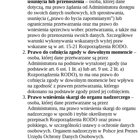
usunięcia lub przenoszenia
– osoba, której dane
dotyczą, ma prawo żądania od Administratora dostępu
do swoich danych osobowych, ich sprostowania,
usunięcia („prawo do bycia zapomnianym”) lub
ograniczenia przetwarzania oraz ma prawo do
wniesienia sprzeciwu wobec przetwarzania, a także ma
prawo do przenoszenia swoich danych. Szczegółowe
warunki wykonywania wskazanych wyżej praw
wskazane są w art. 15-21 Rozporządzenia RODO.
Prawo do cofnięcia zgody w dowolnym momencie
–
osoba, której dane przetwarzane są przez
Administratora na podstawie wyrażonej zgody (na
podstawie art. 6 ust. 1 lit. a) lub art. 9 ust. 2 lit. a)
Rozporządzenia RODO), to ma ona prawo do
cofnięcia zgody w dowolnym momencie bez wpływu
na zgodność z prawem przetwarzania, którego
dokonano na podstawie zgody przed jej cofnięciem.
Prawo wniesienia skargi do organu nadzorczego
–
osoba, której dane przetwarzane są przez
Administratora, ma prawo wniesienia skargi do organu
nadzorczego w sposób i trybie określonym w
przepisach Rozporządzenia RODO oraz prawa
polskiego, w szczególności ustawy o ochronie danych
osobowych. Organem nadzorczym w Polsce jest Prezes
Urzędu Ochrony Danych Osobowych.