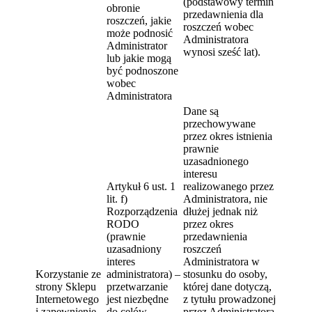
(podstawowy termin
obronie
przedawnienia dla
roszczeń, jakie
roszczeń wobec
może podnosić
Administratora
Administrator
wynosi sześć lat).
lub jakie mogą
być podnoszone
wobec
Administratora
Dane są
przechowywane
przez okres istnienia
prawnie
uzasadnionego
interesu
Artykuł 6 ust. 1
realizowanego przez
lit. f)
Administratora, nie
Rozporządzenia
dłużej jednak niż
RODO
przez okres
(prawnie
przedawnienia
uzasadniony
roszczeń
interes
Administratora w
Korzystanie ze
administratora) –
stosunku do osoby,
strony Sklepu
przetwarzanie
której dane dotyczą,
Internetowego
jest niezbędne
z tytułu prowadzonej
i zapewnienie
do celów
przez Administratora