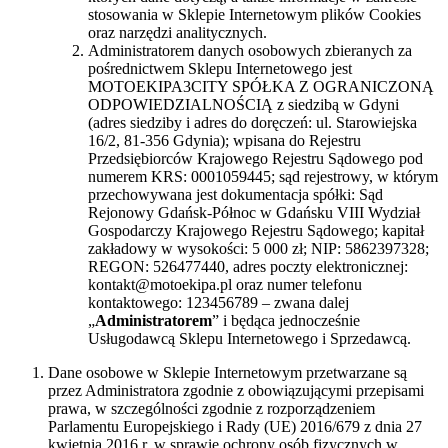
stosowania w Sklepie Internetowym plików Cookies
oraz narzędzi analitycznych.
Administratorem danych osobowych zbieranych za
pośrednictwem Sklepu Internetowego jest
MOTOEKIPA3CITY SPÓŁKA Z OGRANICZONĄ
ODPOWIEDZIALNOŚCIĄ z siedzibą w Gdyni
(adres siedziby i adres do doręczeń: ul. Starowiejska
16/2, 81-356 Gdynia); wpisana do Rejestru
Przedsiębiorców Krajowego Rejestru Sądowego pod
numerem KRS: 0001059445; sąd rejestrowy, w którym
przechowywana jest dokumentacja spółki: Sąd
Rejonowy Gdańsk-Północ w Gdańsku VIII Wydział
Gospodarczy Krajowego Rejestru Sądowego; kapitał
zakładowy w wysokości: 5 000 zł; NIP: 5862397328;
REGON: 526477440, adres poczty elektronicznej:
kontakt@motoekipa.pl oraz numer telefonu
kontaktowego: 123456789 – zwana dalej
„
Administratorem
” i będąca jednocześnie
Usługodawcą Sklepu Internetowego i Sprzedawcą.
Dane osobowe w Sklepie Internetowym przetwarzane są
przez Administratora zgodnie z obowiązującymi przepisami
prawa, w szczególności zgodnie z rozporządzeniem
Parlamentu Europejskiego i Rady (UE) 2016/679 z dnia 27
kwietnia 2016 r. w sprawie ochrony osób fizycznych w