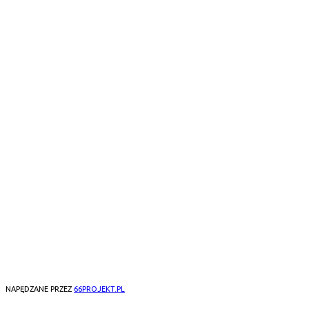
ul.Starowiejska 16/2 81-356 Gdynia
kontakt@motoekipa.pl
NASZE LOKACJE
3CITY
WARSZAWA
OLSZTYN
POZNAŃ
WROCŁAW
ŁÓDŹ
GORZÓW WLKP
NAPĘDZANE PRZEZ
66PROJEKT.PL