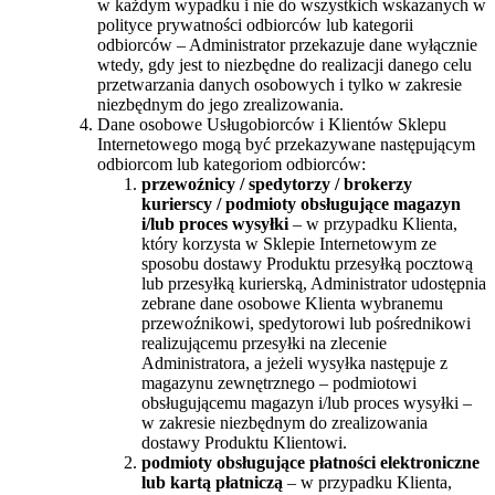
w każdym wypadku i nie do wszystkich wskazanych w
polityce prywatności odbiorców lub kategorii
odbiorców – Administrator przekazuje dane wyłącznie
wtedy, gdy jest to niezbędne do realizacji danego celu
przetwarzania danych osobowych i tylko w zakresie
niezbędnym do jego zrealizowania.
Dane osobowe Usługobiorców i Klientów Sklepu
Internetowego mogą być przekazywane następującym
odbiorcom lub kategoriom odbiorców:
przewoźnicy / spedytorzy / brokerzy
kurierscy /
podmioty obsługujące magazyn
i/lub proces wysyłki
– w przypadku Klienta,
który korzysta w Sklepie Internetowym ze
sposobu dostawy Produktu przesyłką pocztową
lub przesyłką kurierską, Administrator udostępnia
zebrane dane osobowe Klienta wybranemu
przewoźnikowi, spedytorowi lub pośrednikowi
realizującemu przesyłki na zlecenie
Administratora, a jeżeli wysyłka następuje z
magazynu zewnętrznego – podmiotowi
obsługującemu magazyn i/lub proces wysyłki –
w zakresie niezbędnym do zrealizowania
dostawy Produktu Klientowi.
podmioty obsługujące płatności elektroniczne
lub kartą płatniczą
– w przypadku Klienta,