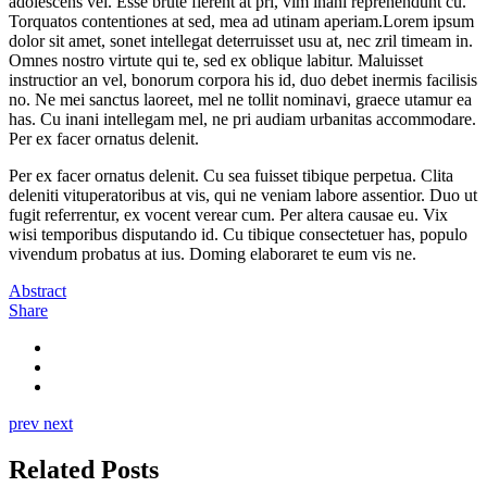
adolescens vel. Esse brute fierent at pri, vim inani reprehendunt cu.
Torquatos contentiones at sed, mea ad utinam aperiam.Lorem ipsum
dolor sit amet, sonet intellegat deterruisset usu at, nec zril timeam in.
Omnes nostro virtute qui te, sed ex oblique labitur. Maluisset
instructior an vel, bonorum corpora his id, duo debet inermis facilisis
no. Ne mei sanctus laoreet, mel ne tollit nominavi, graece utamur ea
has. Cu inani intellegam mel, ne pri audiam urbanitas accommodare.
Per ex facer ornatus delenit.
Per ex facer ornatus delenit. Cu sea fuisset tibique perpetua. Clita
deleniti vituperatoribus at vis, qui ne veniam labore assentior. Duo ut
fugit referrentur, ex vocent verear cum. Per altera causae eu. Vix
wisi temporibus disputando id. Cu tibique consectetuer has, populo
vivendum probatus at ius. Doming elaboraret te eum vis ne.
Abstract
Share
prev
next
Related Posts