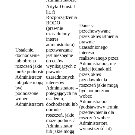
Artykuł 6 ust. 1
lit. f)
Rozporządzenia
RODO
Dane są
(prawnie
przechowywane
uzasadniony
przez okres istnienia
interes
prawnie
administratora) –
uzasadnionego
Ustalenie,
przetwarzanie
interesu
dochodzenie
jest niezbędne
realizowanego przez
lub obrona
do celów
Administratora, nie
roszczeń jakie
wynikających z
dłużej jednak niż
może podnosić
prawnie
przez okres
Administrator
uzasadnionych
przedawnienia
lub jakie mogą
interesów
roszczeń jakie mogą
być
Administratora –
być podnoszone
podnoszone
polegających na
wobec
wobec
ustaleniu,
Administratora
Administratora
dochodzeniu lub
(podstawowy termin
obronie
przedawnienia dla
roszczeń, jakie
roszczeń wobec
może podnosić
Administratora
Administrator
wynosi sześć lat).
lub jakie mogą