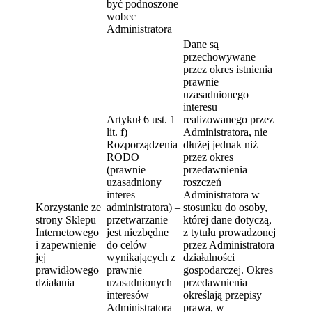
być podnoszone
wobec
Administratora
Dane są
przechowywane
przez okres istnienia
prawnie
uzasadnionego
interesu
Artykuł 6 ust. 1
realizowanego przez
lit. f)
Administratora, nie
Rozporządzenia
dłużej jednak niż
RODO
przez okres
(prawnie
przedawnienia
uzasadniony
roszczeń
interes
Administratora w
Korzystanie ze
administratora) –
stosunku do osoby,
strony Sklepu
przetwarzanie
której dane dotyczą,
Internetowego
jest niezbędne
z tytułu prowadzonej
i zapewnienie
do celów
przez Administratora
jej
wynikających z
działalności
prawidłowego
prawnie
gospodarczej. Okres
działania
uzasadnionych
przedawnienia
interesów
określają przepisy
Administratora –
prawa, w