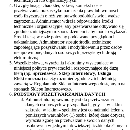
technicznych lub organizacyjnych.
Uwzględniając charakter, zakres, kontekst i cele
przetwarzania oraz ryzyko naruszenia praw lub wolności
osób fizycznych o różnym prawdopodobieństwie i wadze
zagrożenia, Administrator wdraża odpowiednie środki
techniczne i organizacyjne, aby przetwarzanie odbywało się
zgodnie z niniejszym rozporządzeniem i aby móc to wykazać.
Środki te są w razie potrzeby poddawane przeglądom i
uaktualniane. Administrator stosuje środki techniczne
zapobiegające pozyskiwaniu i modyfikowaniu przez osoby
nieuprawnione, danych osobowych przesyłanych drogą
elektroniczną.
Wszelkie słowa, wyrażenia i akronimy występujące w
niniejszej polityce prywatności i rozpoczynające się dużą
literą (np.
Sprzedawca
,
Sklep Internetowy
,
Usługa
Elektroniczna
) należy rozumieć zgodnie z ich definicją
zawartą w Regulaminie Sklepu Internetowego dostępnym na
stronach Sklepu Internetowego.
PODSTAWY PRZETWARZANIA DANYCH
Administrator uprawniony jest do przetwarzania
danych osobowych w przypadkach, gdy – i w takim
zakresie, w jakim – spełniony jest co najmniej jeden z
poniższych warunków: (1) osoba, której dane dotyczą
wyraziła zgodę na przetwarzanie swoich danych
osobowych w jednym lub większej liczbie określonych