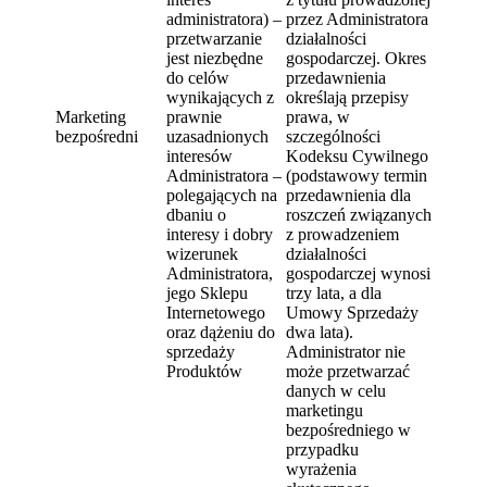
administratora) –
przez Administratora
przetwarzanie
działalności
jest niezbędne
gospodarczej. Okres
do celów
przedawnienia
wynikających z
określają przepisy
Marketing
prawnie
prawa, w
bezpośredni
uzasadnionych
szczególności
interesów
Kodeksu Cywilnego
Administratora –
(podstawowy termin
polegających na
przedawnienia dla
dbaniu o
roszczeń związanych
interesy i dobry
z prowadzeniem
wizerunek
działalności
Administratora,
gospodarczej wynosi
jego Sklepu
trzy lata, a dla
Internetowego
Umowy Sprzedaży
oraz dążeniu do
dwa lata).
sprzedaży
Administrator nie
Produktów
może przetwarzać
danych w celu
marketingu
bezpośredniego w
przypadku
wyrażenia