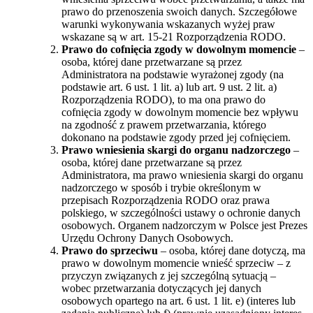
prawo do przenoszenia swoich danych. Szczegółowe
warunki wykonywania wskazanych wyżej praw
wskazane są w art. 15-21 Rozporządzenia RODO.
Prawo do cofnięcia zgody w dowolnym momencie
–
osoba, której dane przetwarzane są przez
Administratora na podstawie wyrażonej zgody (na
podstawie art. 6 ust. 1 lit. a) lub art. 9 ust. 2 lit. a)
Rozporządzenia RODO), to ma ona prawo do
cofnięcia zgody w dowolnym momencie bez wpływu
na zgodność z prawem przetwarzania, którego
dokonano na podstawie zgody przed jej cofnięciem.
Prawo wniesienia skargi do organu nadzorczego
–
osoba, której dane przetwarzane są przez
Administratora, ma prawo wniesienia skargi do organu
nadzorczego w sposób i trybie określonym w
przepisach Rozporządzenia RODO oraz prawa
polskiego, w szczególności ustawy o ochronie danych
osobowych. Organem nadzorczym w Polsce jest Prezes
Urzędu Ochrony Danych Osobowych.
Prawo do sprzeciwu
– osoba, której dane dotyczą, ma
prawo w dowolnym momencie wnieść sprzeciw – z
przyczyn związanych z jej szczególną sytuacją –
wobec przetwarzania dotyczących jej danych
osobowych opartego na art. 6 ust. 1 lit. e) (interes lub