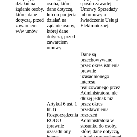
działań na
osoba, której
sposób zawartej
żądanie osoby,
dane dotyczą,
Umowy Sprzedaży
której dane
lub do podjęcia
lub umowy o
dotyczą, przed
działań na
świadczenie Usługi
zawarciem
żądanie osoby,
Elektronicznej.
w/w umów
której dane
dotyczą, przed
zawarciem
umowy
Dane są
przechowywane
przez okres istnienia
prawnie
uzasadnionego
interesu
realizowanego przez
Administratora, nie
dłużej jednak niż
Artykuł 6 ust. 1
przez okres
lit. f)
przedawnienia
Rozporządzenia
roszczeń
RODO
Administratora w
(prawnie
stosunku do osoby,
uzasadniony
której dane dotyczą,
interes
z tytułu prowadzonej