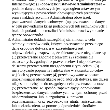
Internetowego; (2)
obowiązki ustawowe Administratora
–
podanie danych osobowych jest wymogiem ustawowym
wynikającym z powszechnie obowiązujących przepisów
prawa nakładających na Administratora obowiązek
przetwarzania danych osobowych (np. przetwarzanie danych
w celu prowadzenia ksiąg podatkowych lub rachunkowych) i
brak ich podania uniemożliwi Administratorowi wykonanie
tychże obowiązków.
Administrator dokłada szczególnej staranności w celu
ochrony interesów osób, których przetwarzane przez niego
dane osobowe dotyczą, a w szczególności jest
odpowiedzialny i zapewnia, że zbierane przez niego dane są:
(1) przetwarzane zgodnie z prawem; (2) zbierane dla
oznaczonych, zgodnych z prawem celów i niepoddawane
dalszemu przetwarzaniu niezgodnemu z tymi celami; (3)
merytorycznie poprawne i adekwatne w stosunku do celów,
w jakich są przetwarzane; (4) przechowywane w postaci
umożliwiającej identyfikację osób, których dotyczą, nie dłużej
niż jest to niezbędne do osiągnięcia celu przetwarzania oraz
(5) przetwarzane w sposób zapewniający odpowiednie
bezpieczeństwo danych osobowych, w tym ochronę przed
niedozwolonym lub niezgodnym z prawem
przetwarzaniem oraz przypadkową utratą, zniszczeniem
lub uszkodzeniem, za pomocą odpowiednich środków