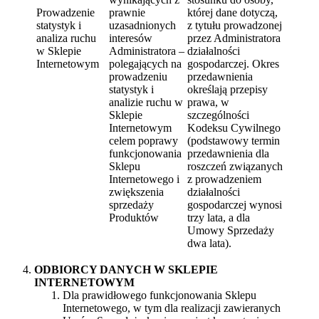
Prowadzenie
prawnie
której dane dotyczą,
statystyk i
uzasadnionych
z tytułu prowadzonej
analiza ruchu
interesów
przez Administratora
w Sklepie
Administratora –
działalności
Internetowym
polegających na
gospodarczej. Okres
prowadzeniu
przedawnienia
statystyk i
określają przepisy
analizie ruchu w
prawa, w
Sklepie
szczególności
Internetowym
Kodeksu Cywilnego
celem poprawy
(podstawowy termin
funkcjonowania
przedawnienia dla
Sklepu
roszczeń związanych
Internetowego i
z prowadzeniem
zwiększenia
działalności
sprzedaży
gospodarczej wynosi
Produktów
trzy lata, a dla
Umowy Sprzedaży
dwa lata).
ODBIORCY DANYCH W SKLEPIE
INTERNETOWYM
Dla prawidłowego funkcjonowania Sklepu
Internetowego, w tym dla realizacji zawieranych