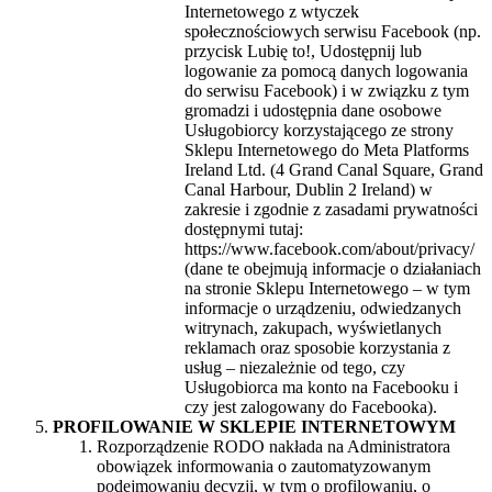
Internetowego z wtyczek
społecznościowych serwisu Facebook (np.
przycisk Lubię to!, Udostępnij lub
logowanie za pomocą danych logowania
do serwisu Facebook) i w związku z tym
gromadzi i udostępnia dane osobowe
Usługobiorcy korzystającego ze strony
Sklepu Internetowego do Meta Platforms
Ireland Ltd. (4 Grand Canal Square, Grand
Canal Harbour, Dublin 2 Ireland) w
zakresie i zgodnie z zasadami prywatności
dostępnymi tutaj:
https://www.facebook.com/about/privacy/
(dane te obejmują informacje o działaniach
na stronie Sklepu Internetowego – w tym
informacje o urządzeniu, odwiedzanych
witrynach, zakupach, wyświetlanych
reklamach oraz sposobie korzystania z
usług – niezależnie od tego, czy
Usługobiorca ma konto na Facebooku i
czy jest zalogowany do Facebooka).
PROFILOWANIE W SKLEPIE INTERNETOWYM
Rozporządzenie RODO nakłada na Administratora
obowiązek informowania o zautomatyzowanym
podejmowaniu decyzji, w tym o profilowaniu, o