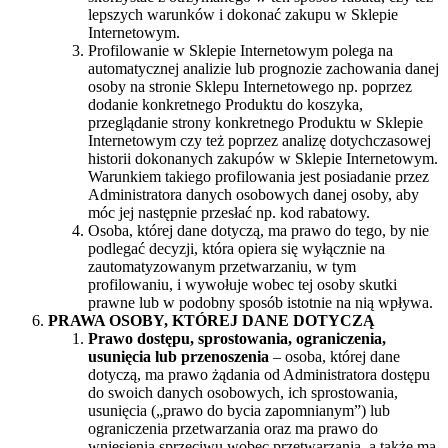
lepszych warunków i dokonać zakupu w Sklepie
Internetowym.
Profilowanie w Sklepie Internetowym polega na
automatycznej analizie lub prognozie zachowania danej
osoby na stronie Sklepu Internetowego np. poprzez
dodanie konkretnego Produktu do koszyka,
przeglądanie strony konkretnego Produktu w Sklepie
Internetowym czy też poprzez analizę dotychczasowej
historii dokonanych zakupów w Sklepie Internetowym.
Warunkiem takiego profilowania jest posiadanie przez
Administratora danych osobowych danej osoby, aby
móc jej następnie przesłać np. kod rabatowy.
Osoba, której dane dotyczą, ma prawo do tego, by nie
podlegać decyzji, która opiera się wyłącznie na
zautomatyzowanym przetwarzaniu, w tym
profilowaniu, i wywołuje wobec tej osoby skutki
prawne lub w podobny sposób istotnie na nią wpływa.
PRAWA OSOBY, KTÓREJ DANE DOTYCZĄ
Prawo dostępu, sprostowania, ograniczenia,
usunięcia lub przenoszenia
– osoba, której dane
dotyczą, ma prawo żądania od Administratora dostępu
do swoich danych osobowych, ich sprostowania,
usunięcia („prawo do bycia zapomnianym”) lub
ograniczenia przetwarzania oraz ma prawo do
wniesienia sprzeciwu wobec przetwarzania, a także ma