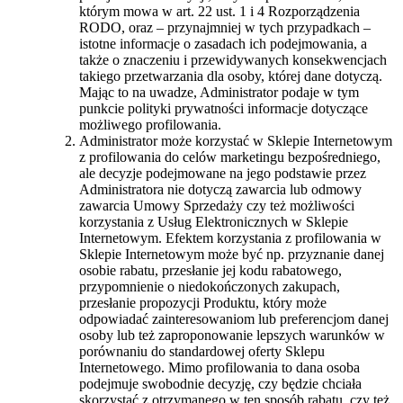
którym mowa w art. 22 ust. 1 i 4 Rozporządzenia
RODO, oraz – przynajmniej w tych przypadkach –
istotne informacje o zasadach ich podejmowania, a
także o znaczeniu i przewidywanych konsekwencjach
takiego przetwarzania dla osoby, której dane dotyczą.
Mając to na uwadze, Administrator podaje w tym
punkcie polityki prywatności informacje dotyczące
możliwego profilowania.
Administrator może korzystać w Sklepie Internetowym
z profilowania do celów marketingu bezpośredniego,
ale decyzje podejmowane na jego podstawie przez
Administratora nie dotyczą zawarcia lub odmowy
zawarcia Umowy Sprzedaży czy też możliwości
korzystania z Usług Elektronicznych w Sklepie
Internetowym. Efektem korzystania z profilowania w
Sklepie Internetowym może być np. przyznanie danej
osobie rabatu, przesłanie jej kodu rabatowego,
przypomnienie o niedokończonych zakupach,
przesłanie propozycji Produktu, który może
odpowiadać zainteresowaniom lub preferencjom danej
osoby lub też zaproponowanie lepszych warunków w
porównaniu do standardowej oferty Sklepu
Internetowego. Mimo profilowania to dana osoba
podejmuje swobodnie decyzję, czy będzie chciała
skorzystać z otrzymanego w ten sposób rabatu, czy też