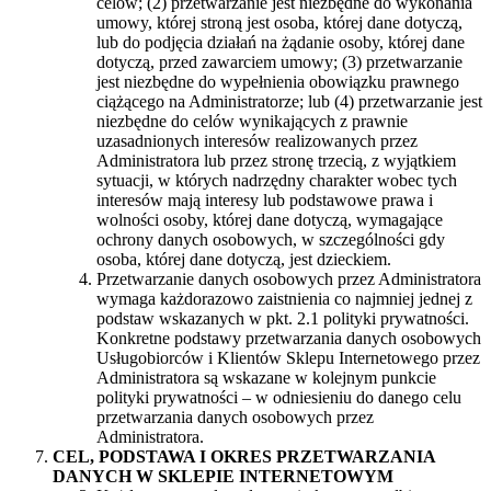
celów; (2) przetwarzanie jest niezbędne do wykonania
umowy, której stroną jest osoba, której dane dotyczą,
lub do podjęcia działań na żądanie osoby, której dane
dotyczą, przed zawarciem umowy; (3) przetwarzanie
jest niezbędne do wypełnienia obowiązku prawnego
ciążącego na Administratorze; lub (4) przetwarzanie jest
niezbędne do celów wynikających z prawnie
uzasadnionych interesów realizowanych przez
Administratora lub przez stronę trzecią, z wyjątkiem
sytuacji, w których nadrzędny charakter wobec tych
interesów mają interesy lub podstawowe prawa i
wolności osoby, której dane dotyczą, wymagające
ochrony danych osobowych, w szczególności gdy
osoba, której dane dotyczą, jest dzieckiem.
Przetwarzanie danych osobowych przez Administratora
wymaga każdorazowo zaistnienia co najmniej jednej z
podstaw wskazanych w pkt. 2.1 polityki prywatności.
Konkretne podstawy przetwarzania danych osobowych
Usługobiorców i Klientów Sklepu Internetowego przez
Administratora są wskazane w kolejnym punkcie
polityki prywatności – w odniesieniu do danego celu
przetwarzania danych osobowych przez
Administratora.
CEL, PODSTAWA I OKRES PRZETWARZANIA
DANYCH W SKLEPIE INTERNETOWYM