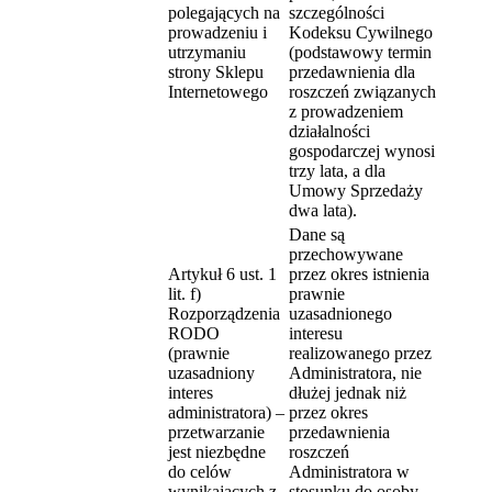
polegających na
szczególności
prowadzeniu i
Kodeksu Cywilnego
utrzymaniu
(podstawowy termin
strony Sklepu
przedawnienia dla
Internetowego
roszczeń związanych
z prowadzeniem
działalności
gospodarczej wynosi
trzy lata, a dla
Umowy Sprzedaży
dwa lata).
Dane są
przechowywane
Artykuł 6 ust. 1
przez okres istnienia
lit. f)
prawnie
Rozporządzenia
uzasadnionego
RODO
interesu
(prawnie
realizowanego przez
uzasadniony
Administratora, nie
interes
dłużej jednak niż
administratora) –
przez okres
przetwarzanie
przedawnienia
jest niezbędne
roszczeń
do celów
Administratora w
wynikających z
stosunku do osoby,