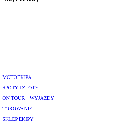
CO ROBIMY
MOTOEKIPA
SPOTY I ZLOTY
ON TOUR – WYJAZDY
TOROWANIE
SKLEP EKIPY
SIEDZIBA GŁÓWNA
MOTOEKIPA3CITY Sp.z o.o.