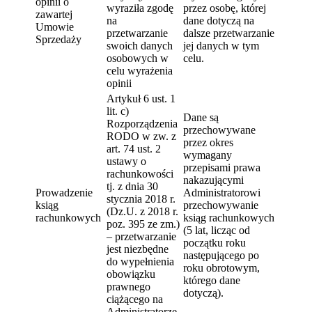
opinii o
wyraziła zgodę
przez osobę, której
zawartej
na
dane dotyczą na
Umowie
przetwarzanie
dalsze przetwarzanie
Sprzedaży
swoich danych
jej danych w tym
osobowych w
celu.
celu wyrażenia
opinii
Artykuł 6 ust. 1
lit. c)
Dane są
Rozporządzenia
przechowywane
RODO w zw. z
przez okres
art. 74 ust. 2
wymagany
ustawy o
przepisami prawa
rachunkowości
nakazującymi
tj. z dnia 30
Prowadzenie
Administratorowi
stycznia 2018 r.
ksiąg
przechowywanie
(Dz.U. z 2018 r.
rachunkowych
ksiąg rachunkowych
poz. 395 ze zm.)
(5 lat, licząc od
– przetwarzanie
początku roku
jest niezbędne
następującego po
do wypełnienia
roku obrotowym,
obowiązku
którego dane
prawnego
dotyczą).
ciążącego na
Administratorze