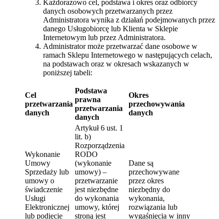
Każdorazowo cel, podstawa i okres oraz odbiorcy
danych osobowych przetwarzanych przez
Administratora wynika z działań podejmowanych przez
danego Usługobiorcę lub Klienta w Sklepie
Internetowym lub przez Administratora.
Administrator może przetwarzać dane osobowe w
ramach Sklepu Internetowego w następujących celach,
na podstawach oraz w okresach wskazanych w
poniższej tabeli:
Podstawa
Cel
Okres
prawna
przetwarzania
przechowywania
przetwarzania
danych
danych
danych
Artykuł 6 ust. 1
lit. b)
Rozporządzenia
Wykonanie
RODO
Umowy
(wykonanie
Dane są
Sprzedaży lub
umowy) –
przechowywane
umowy o
przetwarzanie
przez okres
świadczenie
jest niezbędne
niezbędny do
Usługi
do wykonania
wykonania,
Elektronicznej
umowy, której
rozwiązania lub
lub podjęcie
stroną jest
wygaśnięcia w inny