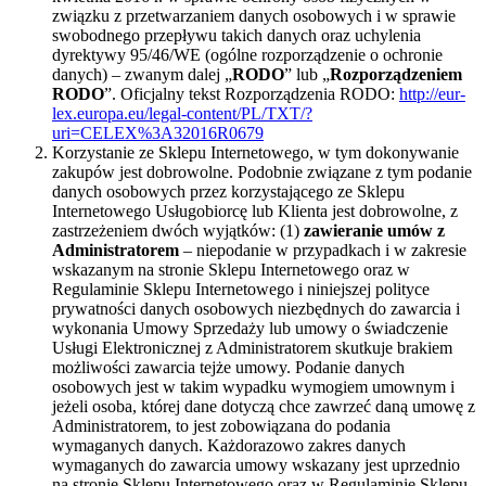
związku z przetwarzaniem danych osobowych i w sprawie
swobodnego przepływu takich danych oraz uchylenia
dyrektywy 95/46/WE (ogólne rozporządzenie o ochronie
danych) – zwanym dalej „
RODO
” lub „
Rozporządzeniem
RODO
”. Oficjalny tekst Rozporządzenia RODO:
http://eur-
lex.europa.eu/legal-content/PL/TXT/?
uri=CELEX%3A32016R0679
Korzystanie ze Sklepu Internetowego, w tym dokonywanie
zakupów jest dobrowolne. Podobnie związane z tym podanie
danych osobowych przez korzystającego ze Sklepu
Internetowego Usługobiorcę lub Klienta jest dobrowolne, z
zastrzeżeniem dwóch wyjątków: (1)
zawieranie umów z
Administratorem
– niepodanie w przypadkach i w zakresie
wskazanym na stronie Sklepu Internetowego oraz w
Regulaminie Sklepu Internetowego i niniejszej polityce
prywatności danych osobowych niezbędnych do zawarcia i
wykonania Umowy Sprzedaży lub umowy o świadczenie
Usługi Elektronicznej z Administratorem skutkuje brakiem
możliwości zawarcia tejże umowy. Podanie danych
osobowych jest w takim wypadku wymogiem umownym i
jeżeli osoba, której dane dotyczą chce zawrzeć daną umowę z
Administratorem, to jest zobowiązana do podania
wymaganych danych. Każdorazowo zakres danych
wymaganych do zawarcia umowy wskazany jest uprzednio
na stronie Sklepu Internetowego oraz w Regulaminie Sklepu