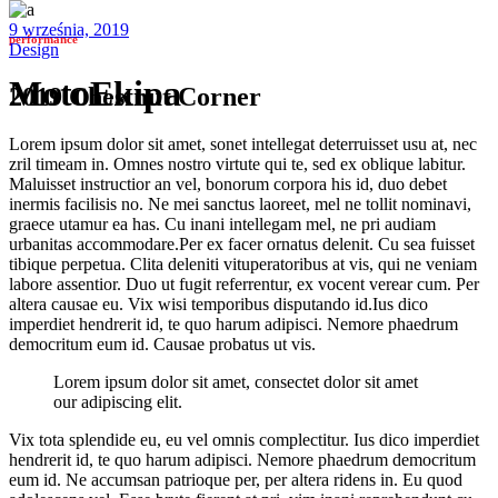
9 września, 2019
performance
Design
MotoEkipa
2019 Chestnut Corner
Lorem ipsum dolor sit amet, sonet intellegat deterruisset usu at, nec
zril timeam in. Omnes nostro virtute qui te, sed ex oblique labitur.
Maluisset instructior an vel, bonorum corpora his id, duo debet
inermis facilisis no. Ne mei sanctus laoreet, mel ne tollit nominavi,
graece utamur ea has. Cu inani intellegam mel, ne pri audiam
urbanitas accommodare.Per ex facer ornatus delenit. Cu sea fuisset
tibique perpetua. Clita deleniti vituperatoribus at vis, qui ne veniam
labore assentior. Duo ut fugit referrentur, ex vocent verear cum. Per
altera causae eu. Vix wisi temporibus disputando id.Ius dico
imperdiet hendrerit id, te quo harum adipisci. Nemore phaedrum
democritum eum id. Causae probatus ut vis.
Lorem ipsum dolor sit amet, consectet dolor sit amet
our adipiscing elit.
Vix tota splendide eu, eu vel omnis complectitur. Ius dico imperdiet
hendrerit id, te quo harum adipisci. Nemore phaedrum democritum
eum id. Ne accumsan patrioque per, per altera ridens in. Eu quod