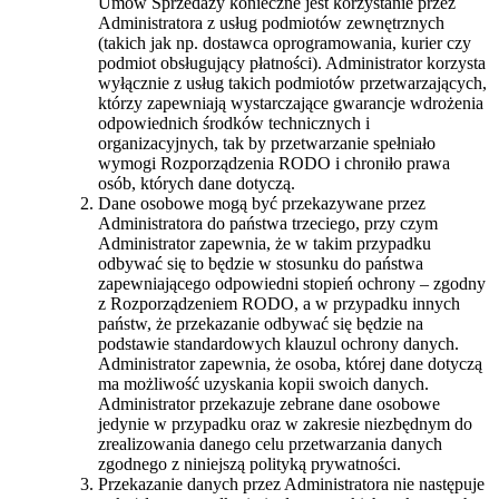
Umów Sprzedaży konieczne jest korzystanie przez
Administratora z usług podmiotów zewnętrznych
(takich jak np. dostawca oprogramowania, kurier czy
podmiot obsługujący płatności). Administrator korzysta
wyłącznie z usług takich podmiotów przetwarzających,
którzy zapewniają wystarczające gwarancje wdrożenia
odpowiednich środków technicznych i
organizacyjnych, tak by przetwarzanie spełniało
wymogi Rozporządzenia RODO i chroniło prawa
osób, których dane dotyczą.
Dane osobowe mogą być przekazywane przez
Administratora do państwa trzeciego, przy czym
Administrator zapewnia, że w takim przypadku
odbywać się to będzie w stosunku do państwa
zapewniającego odpowiedni stopień ochrony – zgodny
z Rozporządzeniem RODO, a w przypadku innych
państw, że przekazanie odbywać się będzie na
podstawie standardowych klauzul ochrony danych.
Administrator zapewnia, że osoba, której dane dotyczą
ma możliwość uzyskania kopii swoich danych.
Administrator przekazuje zebrane dane osobowe
jedynie w przypadku oraz w zakresie niezbędnym do
zrealizowania danego celu przetwarzania danych
zgodnego z niniejszą polityką prywatności.
Przekazanie danych przez Administratora nie następuje